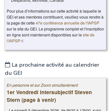
Desjardins, Montréal, Canada
Pour plus d’informations sur cette activité à laquelle le
GEI et ses membres contribuent, veuillez-vous rendre à
la page de cette
47e conférence annuelle de l'IAPSP
sur le site du GEI. Le programme complet et l'inscription
en ligne sont maintenant disponibles sur le
site de
l'IAPSP
(le lien est externe)
.
La prochaine activité au calendrier
du GEI
En personne et sur Zoom simultanément
1er Vendredi intersubjectif Steven
Stern (page à venir)
Le samedi 5 décembre 2026, de 9h30 à 12h00, suivi