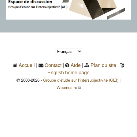
Accueil
|
Contact
|
Aide
|
Plan du site
|
English home page
2008-2026 -
Groupe d'étude sur l'intersubjectivité (GEI)
|
(le lien envoie un courriel)
Webmestre