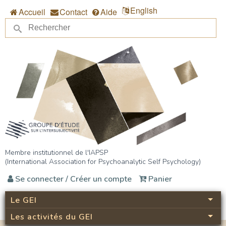
Aller au contenu principal
English
Accueil
Contact
Aide
Re
Formulaire de recherche
Membre institutionnel de l'IAPSP
(International Association for Psychoanalytic Self Psychology)
Se connecter / Créer un compte
Panier
Le GEI
Les activités du GEI