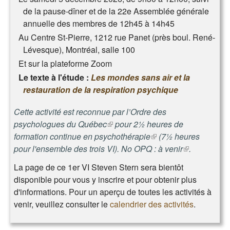
de la pause-dîner et de la
22e Assemblée générale
annuelle des membres de 12h45 à 14h45
Au Centre St-Pierre, 1212 rue Panet (près boul. René-
Lévesque), Montréal, salle 100
Et sur la plateforme Zoom
Le texte à l'étude :
Les mondes sans air et la
restauration de la respiration psychique
Cette activité est reconnue par l’
Ordre des
psychologues du Québec
(le lien est externe)
pour 2½ heures de
formation continue en psychothérapie
(le lien est externe)
(7½ heures
pour l'ensemble des trois VI).
No OPQ : à venir
(le lien est
.
externe)
La page de ce
1er VI Steven Stern sera bientôt
disponible pour vous y inscrire et pour obtenir plus
d'informations. Pour un aperçu de toutes les activités à
venir, veuillez consulter le
calendrier des activités
.