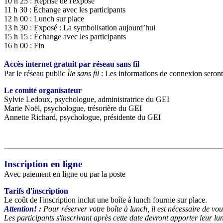
10 h 25 : Reprise de l'exposé
11 h 30 : Échange avec les participants
12 h 00 : Lunch sur place
13 h 30 : Exposé : La symbolisation aujourd’hui
15 h 15 : Échange avec les participants
16 h 00 : Fin
Accès internet gratuit par réseau sans fil
Par le réseau public
Île sans fil
: Les informations de connexion seront a
Le comité organisateur
Sylvie Ledoux, psychologue, administratrice du GEI
Marie Noël, psychologue, trésorière du GEI
Annette Richard, psychologue, présidente du GEI
Inscription en ligne
Avec paiement en ligne ou par la poste
Tarifs d'inscription
Le coût de l'inscription inclut une boîte à lunch fournie sur place.
Attention! :
Pour réserver votre boîte à lunch, il est nécessaire de vou
Les participants s'inscrivant après cette date devront apporter leur lu