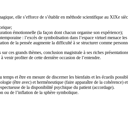
gique, elle s’efforce de s’établir en méthode scientifique au XIXe sièc
orique;
ration émotionnelle (la façon dont chacun organise son expérience);
contemporaine : l’excès de symbolisation dans l’espace virtuel menace le
ion de la pensée augmente la difficulté à se structurer comme personne à 
sur ces grands thèmes, conclusion magistrale à ses riches présentations
 venir profiter de cette dernière occasion de l’entendre.
 temps et être en mesure de discerner les bienfaits et les écueils possib
gie (être avec) et herméneutique (faire apparaître de la cohérence) et acc
spectueuse de la disponibilité psychique du patient (accordage).
n ou de l’inflation de la sphère symbolique.