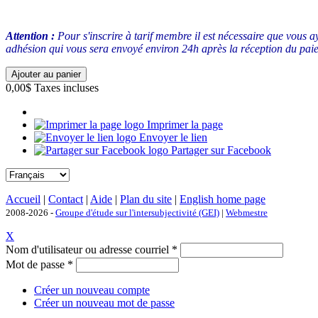
Attention :
Pour s'inscrire à tarif membre il est nécessaire que vous 
adhésion qui vous sera envoyé environ 24h après la réception du pai
0,00$
Taxes incluses
Imprimer la page
Envoyer le lien
Partager sur Facebook
Accueil
|
Contact
|
Aide
|
Plan du site
|
English home page
2008-2026 -
Groupe d'étude sur l'intersubjectivité (GEI)
|
Webmestre
X
Nom d'utilisateur ou adresse courriel
*
Mot de passe
*
Créer un nouveau compte
Créer un nouveau mot de passe