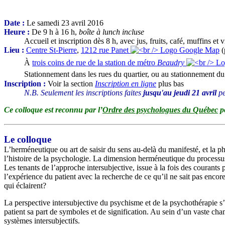
Date :
Le samedi 23 avril 2016
Heure :
De 9 h à 16 h,
boîte à lunch incluse
Accueil et inscription dès 8 h, avec jus, fruits, café, muffins et 
Lieu :
Centre St-Pierre
,
1212 rue Panet
(
À
trois coins de rue de la station de métro
Beaudry
Stationnement dans les rues du quartier, ou au stationnement du
Inscription :
Voir la section
Inscription en ligne
plus bas
N.B. Seulement les inscriptions faites
jusqu'au jeudi 21 avril
pe
Ce colloque est reconnu par l’
Ordre des psychologues du Québec
p
Le colloque
L’herméneutique ou art de saisir du sens au-delà du manifesté, et la p
l’histoire de la psychologie. La dimension herméneutique du processus
Les tenants de l’approche intersubjective, issue à la fois des courant
l’expérience du patient avec la recherche de ce qu’il ne sait pas enco
qui éclairent?
La perspective intersubjective du psychisme et de la psychothérapie s’
patient sa part de symboles et de signification. Au sein d’un vaste ch
systèmes intersubjectifs.