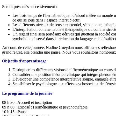
Seront présentés successivement :
Les trois temps de l’herméneutique : d’abord mêlée au monde ma
ce qui se joue dans l’espace intersubjectif;
Les différents niveaux de sens : existentiel, sémantique, métaph
L’interprétation comme habileté thérapeutique ou comme structu
Un regard final sera porté aux dérives qui guettent la société 
symbolique observé dans la réduction du langage et la désaffectat
Au cours de cette journée, Nadine Gueydan nous offrira ses réflexions 
grand regret, elle prendra une pause. Nous vous souhaitons nombreux à
Objectifs d’apprentissage
Distinguer les différentes visions de l’herméneutique au cours du
Consolider une position théorico-clinique qui intègre phénoménolo
Développer une compétence interprétative souple, engagée et re
Sensibiliser le psychologue aux effets psychosociaux de l’érosio
Le programme de la journée
08 h 30 : Accueil et inscription
09 h 00 : Exposé : Herméneutique et psychothérapie
10 h 15 : Pause