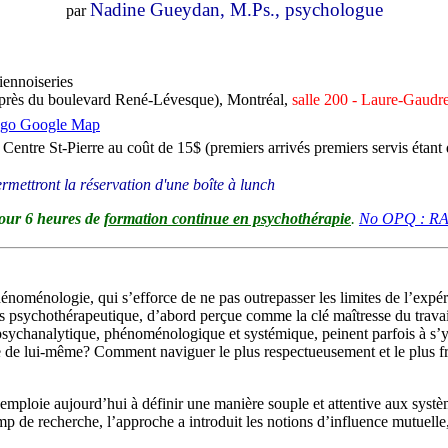
Nadine Gueydan, M.Ps., psychologue
par
viennoiseries
près du boulevard René-Lévesque), Montréal,
salle 200 - Laure-Gaudre
 Centre St-Pierre au coût de 15$ (premiers arrivés premiers servis étant
rmettront la réservation d'une boîte à lunch
our 6 heures de
formation continue en psychothérapie
.
No OPQ : RA
hénoménologie, qui s’efforce de ne pas outrepasser les limites de l’exp
 psychothérapeutique, d’abord perçue comme la clé maîtresse du travail,
s psychanalytique, phénoménologique et systémique, peinent parfois à s’
re de lui-même? Comment naviguer le plus respectueusement et le plus fru
emploie aujourd’hui à définir une manière souple et attentive aux systè
amp de recherche, l’approche a introduit les notions d’influence mutuel