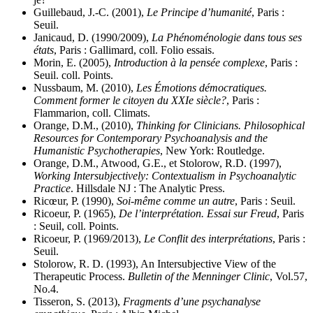
Guillebaud, J.-C. (2001),
Le Principe d’humanité
, Paris :
Seuil.
Janicaud, D. (1990/2009),
La Phénoménologie dans tous ses
états
, Paris : Gallimard, coll. Folio essais.
Morin, E. (2005),
Introduction à la pensée complexe
, Paris :
Seuil. coll. Points.
Nussbaum, M. (2010),
Les Émotions démocratiques.
Comment former le citoyen du XXIe siècle?
, Paris :
Flammarion, coll. Climats.
Orange, D.M., (2010),
Thinking for Clinicians. Philosophical
Resources for Contemporary Psychoanalysis and the
Humanistic Psychotherapies
, New York: Routledge.
Orange, D.M., Atwood, G.E., et Stolorow, R.D. (1997),
Working Intersubjectively: Contextualism in Psychoanalytic
Practice
. Hillsdale NJ : The Analytic Press.
Ricœur, P. (1990),
Soi-même comme un autre
, Paris : Seuil.
Ricoeur, P. (1965),
De l’interprétation. Essai sur Freud
, Paris
: Seuil, coll. Points.
Ricoeur, P. (1969/2013),
Le Conflit des interprétations
, Paris :
Seuil.
Stolorow, R. D. (1993), An Intersubjective View of the
Therapeutic Process.
Bulletin of the Menninger Clinic
, Vol.57,
No.4.
Tisseron, S. (2013),
Fragments d’une psychanalyse