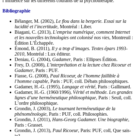
l’influence sur les différents courants de la psychothérapie.
Bibliographie
Bélanger, M. (2002),
Le flou dans la bergerie. Essai sur la
lucidité et l’incertitude
, Montréal : Liber.
Biagani, C. (2013),
L’emprise numérique, comment Internet
et les nouvelles technologies ont colonisé nos vies
, Montreuil :
Édition L’Échappée.
Émond, B. (2011),
Il y a trop d’images. Textes épars 1993-
2010
, Montréal : Lux éditeur.
Deniau, G. (2004),
Gadamer
, Paris : Ellipses Édition.
Frey, D. (2008),
L’interprétation et la lecture chez Ricoeur et
Gadamer
, Paris : PUF.
Fiasse, G. (2008),
Paul Ricoeur, de l’homme faillible à
l’homme capable
, Paris : PUF, coll. Débats philosophiques.
Gadamer, H.-G. (1995),
Langage et vérité
, Paris : Gallimard.
Gadamer, H.-G. (1960/1996),
Vérité et méthode. Les grandes
lignes d’une herméneutique philosophique
, Paris : Seuil, coll.
L’ordre philosophique.
Grondin, J. (2003),
Le tournant herméneutique de la
phénoménologie
, Paris : PUF, coll. Philosophies.
Grondin, J. (2011),
Hans-Georg Gadamer. Une biographie
,
Paris : Grasset.
Grondin, J. (2013),
Paul Ricoeur
, Paris: PUF, coll, Que sais-
je?