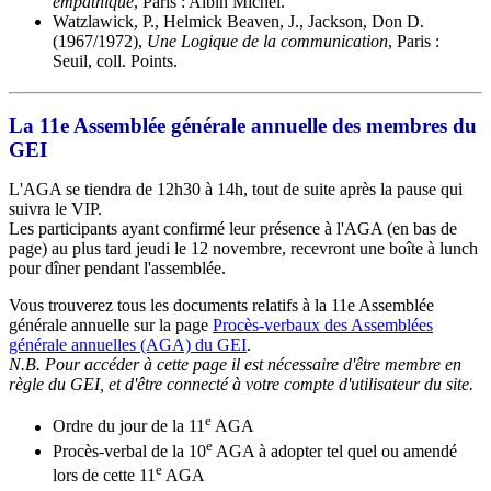
empathique
, Paris : Albin Michel.
Watzlawick, P., Helmick Beaven, J., Jackson, Don D.
(1967/1972),
Une Logique de la communication
, Paris :
Seuil, coll. Points.
La 11e Assemblée générale annuelle des membres du
GEI
L'AGA se tiendra de 12h30 à 14h, tout de suite après la pause qui
suivra le VIP.
Les participants ayant confirmé leur présence à l'AGA (en bas de
page) au plus tard jeudi le 12 novembre, recevront une boîte à lunch
pour dîner pendant l'assemblée.
Vous trouverez tous les documents relatifs à la 11e Assemblée
générale annuelle sur la page
Procès-verbaux des Assemblées
générale annuelles (AGA) du GEI
.
N.B. Pour accéder à cette page il est nécessaire d'être membre en
règle du GEI, et d'être connecté à votre compte d'utilisateur du site.
e
Ordre du jour de la 11
AGA
e
Procès-verbal de la 10
AGA à adopter tel quel ou amendé
e
lors de cette 11
AGA