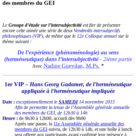
des membres du GEI
Le
Groupe d’étude sur l’intersubjectivité
est fier de présenter
encore cette année une série de deux
Vendredis intersubjectifs
philosophiques (VIP)
, de même que le
12e Colloque annuel
sur le
thème suivant :
De l’expérience (phénoménologie) au sens
(herméneutique) dans l’intersubjectivité
- 2ième partie
Nadine Gueydan, M.Ps.
*
Avec
1er VIP –
Hans Georg Gadamer, de l'herméneutique
appliquée à l'herméneutique impliquée
Date :
exceptionnellement le
SAMEDI
14 novembre 2015
Afin de permettre la tenue de l’Assemblée générale annuelle
des membres du GEI, de 12h30 à 14h
Heure :
de 9h30 à 12h00, accueil dès 9h00
Après une pause, la
11e Assemblée générale annuelle des
membres du GEI
suivra, de 12h30 à 14h, et une boîte à lunch
sera offerte aux participants ayant confirmé leur présence à