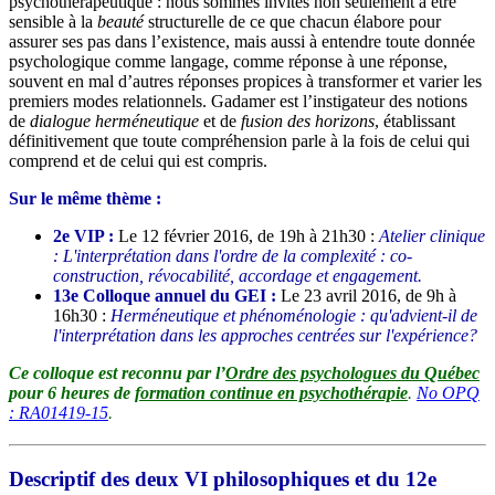
psychothérapeutique : nous sommes invités non seulement à être
sensible à la
beauté
structurelle de ce que chacun élabore pour
assurer ses pas dans l’existence, mais aussi à entendre toute donnée
psychologique comme langage, comme réponse à une réponse,
souvent en mal d’autres réponses propices à transformer et varier les
premiers modes relationnels. Gadamer est l’instigateur des notions
de
dialogue herméneutique
et de
fusion des horizons
, établissant
définitivement que toute compréhension parle à la fois de celui qui
comprend et de celui qui est compris.
Sur le même thème :
2e VIP :
Le 12 février 2016, de 19h à 21h30 :
Atelier clinique
: L'interprétation dans l'ordre de la complexité : co-
construction, révocabilité, accordage et engagement.
13e Colloque annuel du GEI :
Le 23 avril 2016, de 9h à
16h30 :
Herméneutique et phénoménologie : qu'advient-il de
l'interprétation dans les approches centrées sur l'expérience?
Ce colloque est reconnu par l’
Ordre des psychologues du Québec
pour 6 heures de
formation continue en psychothérapie
.
No OPQ
: RA01419-15
.
Descriptif des deux VI philosophiques et du 12e