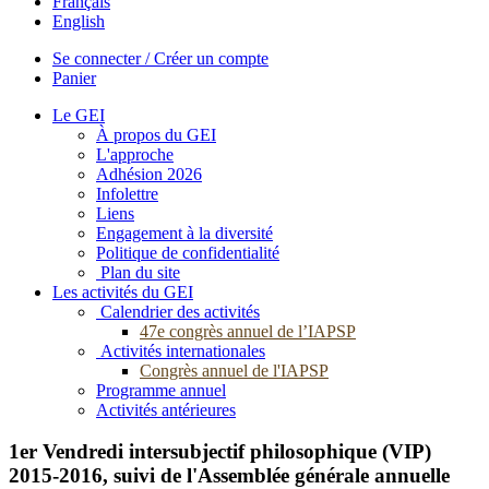
Français
English
Se connecter / Créer un compte
Panier
Le GEI
À propos du GEI
L'approche
Adhésion 2026
Infolettre
Liens
Engagement à la diversité
Politique de confidentialité
Plan du site
Les activités du GEI
Calendrier des activités
47e congrès annuel de l’IAPSP
Activités internationales
Congrès annuel de l'IAPSP
Programme annuel
Activités antérieures
1er Vendredi intersubjectif philosophique (VIP)
2015-2016, suivi de l'Assemblée générale annuelle