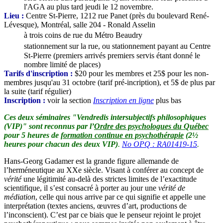
l'AGA au plus tard jeudi le 12 novembre.
Lieu :
Centre St-Pierre, 1212 rue Panet (près du boulevard René-
Lévesque), Montréal, salle 204 - Ronald Asselin
à trois coins de rue du Métro Beaudry
stationnement sur la rue, ou stationnement payant au Centre
St-Pierre (premiers arrivés premiers servis étant donné le
nombre limité de places)
Tarifs d'inscription :
$20 pour les membres et 25$ pour les non-
membres jusqu'au 31 octobre (tarif pré-incription), et 5$ de plus par
la suite (tarif régulier)
Inscription :
voir la section
Inscription en ligne
plus bas
Ces deux séminaires "Vendredis intersubjectifs philosophiques
(VIP)" sont reconnus par l’
Ordre des psychologues du Québec
pour 5 heures de
formation continue en psychothérapie
(2½
heures pour chacun des deux VIP)
.
No OPQ : RA01419-15
.
Hans-Georg Gadamer est la grande figure allemande de
l’herméneutique au XXe siècle. Visant à conférer au concept de
vérité
une légitimité au-delà des strictes limites de l’exactitude
scientifique, il s’est consacré à porter au jour une
vérité de
médiation
, celle qui nous arrive par ce qui signifie et appelle une
interprétation (textes anciens, œuvres d’art, productions de
l’inconscient). C’est par ce biais que le penseur rejoint le projet