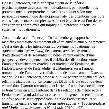
Le Dr Lichtenberg est le principal auteur de la théorie
psychanalytique des systèmes motivationnels par laquelle nous
pouvons mieux comprendre, et parfois expliquer selon une
perspective empathique développementale, des intentions, des buts
et des états mentaux complexes. Aimer et être aimé est l’un de ces
états affectifs complexes qui implique l’interaction de tous les
systèmes motivationnels.
Au cours de sa conférence, le Dr Lichtenberg s’approchera de
manière empathique du moment où «être aimé et aimer» commence,
c’est-à-dire dans les interactions du système motivationnel de
«prendre soin» (
caregiving
) des parents avec les systèmes
d’attachement et de sensualité du bébé. Partant ensuite d’une
perspective développementale, il établira des distinctions entre
l’amour d’attachement dyadique et triadique de l’enfance, de
l’adolescence, et de l’âge adulte. Il distinguera aussi l’amour
romantique de l’amour avec désir, et du désir sans amour. Dans sa
théorie, le Dr Lichtenberg propose que «le pattern fondamental des
relations triadiques, qui se forme très tôt dans la vie et qui devient
central dans l’amour romantique et la rivalité à la phase oedipienne,
se transforme en amitié intense dans les relations de même sexe à
l’enfance et à la mi-adolescence, se modifie généralement à nouveau
en désir pour le sexe opposé vers la fin de l’adolescence, et se
transforme encore dans les relations entre adultes.» (
Psychoanalysis
and Motivational Systems: A New Look
, 2010, p. 92).