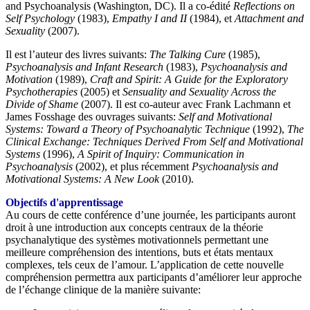
and Psychoanalysis (Washington, DC). Il a co-édité
Reflections on
Self Psychology
(1983),
Empathy I and II
(1984), et
Attachment and
Sexuality
(2007).
Il est l’auteur des livres suivants:
The Talking Cure
(1985),
Psychoanalysis and Infant Research
(1983),
Psychoanalysis and
Motivation
(1989),
Craft and Spirit: A Guide for the Exploratory
Psychotherapies
(2005) et
Sensuality and Sexuality Across the
Divide of Shame
(2007). Il est co-auteur avec Frank Lachmann et
James Fosshage des ouvrages suivants:
Self and Motivational
Systems: Toward a Theory of Psychoanalytic Technique
(1992),
The
Clinical Exchange: Techniques Derived From Self and Motivational
Systems
(1996),
A Spirit of Inquiry: Communication in
Psychoanalysis
(2002), et plus récemment
Psychoanalysis and
Motivational Systems: A New Look
(2010).
Objectifs d'apprentissage
Au cours de cette conférence d’une journée, les participants auront
droit à une introduction aux concepts centraux de la théorie
psychanalytique des systèmes motivationnels permettant une
meilleure compréhension des intentions, buts et états mentaux
complexes, tels ceux de l’amour. L’application de cette nouvelle
compréhension permettra aux participants d’améliorer leur approche
de l’échange clinique de la manière suivante: