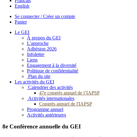
Français
English
Se connecter / Créer un compte
Panier
Le GEI
À propos du GEI
L'approche
Adhésion 2026
Infolettre
Liens
Engagement à la diversité
Politique de confidentialité
Plan du site
Les activités du GEI
Calendrier des activités
47e congrès annuel de l’IAPSP
Activités internationales
Congrès annuel de l'IAPSP
Programme annuel
Activités antérieures
8e Conférence annuelle du GEI