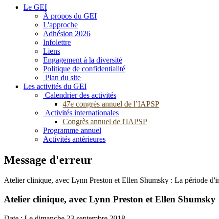
Le GEI
À propos du GEI
L'approche
Adhésion 2026
Infolettre
Liens
Engagement à la diversité
Politique de confidentialité
Plan du site
Les activités du GEI
Calendrier des activités
47e congrès annuel de l’IAPSP
Activités internationales
Congrès annuel de l'IAPSP
Programme annuel
Activités antérieures
Message d'erreur
Atelier clinique, avec Lynn Preston et Ellen Shumsky : La période d'ins
Atelier clinique, avec Lynn Preston et Ellen Shumsky
Date :
Le dimanche 23 septembre 2018