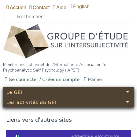
Aller au contenu principal
English
Accueil
Contact
Aide
Re
Formulaire de recherche
Groupe d’étude sur
Membre institutionnel de l'International Association for
Psychoanalytic Self Psychology (IAPSP)
l’intersubjectivité (GEI)
Se connecter / Créer un compte
Panier
Le GEI
Les activités du GEI
Liens vers d'autres sites