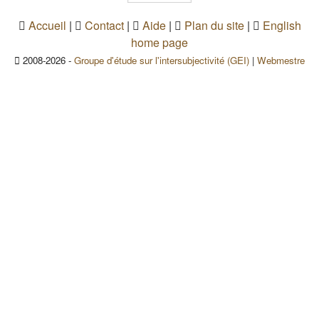
Accueil
|
Contact
|
Aide
|
Plan du site
|
English
home page
2008-2026 -
Groupe d'étude sur l'intersubjectivité (GEI)
|
Webmestre
(le lien envoie un courriel)