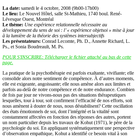
La date:
samedi le 4 octobre, 2008 (9h00-17h00)
Le lieu:
Le Nouvel Hôtel, salle St-Mathieu, 1740 boul. René-
Lévesque Ouest, Montréal
Le thème:
Une expérience relationnelle nécessaire au
développement du sens de soi : l’ « expérience objetsoi » mise à jour
à la lumière de la théorie des systèmes intersubjectifs
Les présentateurs:
Conrad Lecomte, Ph. D., Annette Richard, L.
Ps., et Sonia Boudreault, M. Ps.
POUR S'INSCRIRE: Télécharger le fichier attaché au bas de cette
page.
La pratique de la psychothérapie est parfois exaltante, vivifiante; elle
consolide alors notre sentiment de compétence. À d’autres moments,
elle est exigeante, angoissante; elle nous amène alors aux limites et
parfois au-delà de notre compétence et de notre endurance. Combien
de fois par jour ne vivons-nous pas des situations thérapeutiques
lesquelles, tour à tour, soit confirment l’efficacité de nos efforts, soit
nous amènent à douter de nous, nous déstabilisent? Cette oscillation
des états émotionnels de soi, dont l’intégrité et la vitalité sont
constamment affectées en fonction des réponses des autres, portent
un nom particulier depuis les travaux de Kohut (1971), le père de la
psychologie du soi. En appliquant systématiquement une perspective
d’observation empathique, Kohut a identifié ce besoin vital à son