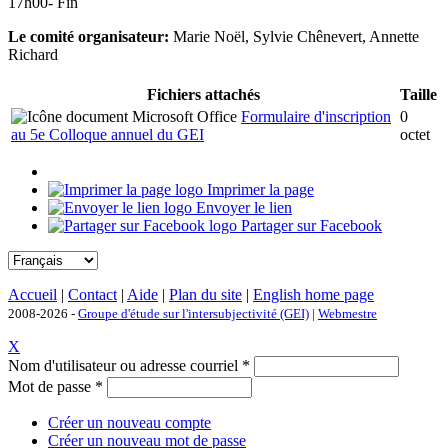
17h00- Fin
Le comité organisateur:
Marie Noël, Sylvie Chênevert, Annette
Richard
Fichiers attachés
Taille
Formulaire d'inscription
0
au 5e Colloque annuel du GEI
octet
Imprimer la page
Envoyer le lien
Partager sur Facebook
Accueil
|
Contact
|
Aide
|
Plan du site
|
English home page
2008-2026 -
Groupe d'étude sur l'intersubjectivité (GEI)
|
Webmestre
X
Nom d'utilisateur ou adresse courriel
*
Mot de passe
*
Créer un nouveau compte
Créer un nouveau mot de passe