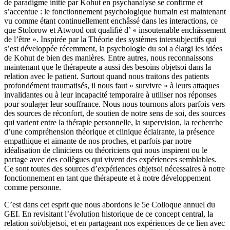
de paradigme initié par Kohut en psychanalyse se confirme et
s’accentue : le fonctionnement psychologique humain est maintenant
vu comme étant continuellement enchâssé dans les interactions, ce
que Stolorow et Atwood ont qualifié d’ « insoutenable enchâssement
de l’être ». Inspirée par la Théorie des systèmes intersubjectifs qui
s’est développée récemment, la psychologie du soi a élargi les idées
de Kohut de bien des manières. Entre autres, nous reconnaissons
maintenant que le thérapeute a aussi des besoins objetsoi dans la
relation avec le patient. Surtout quand nous traitons des patients
profondément traumatisés, il nous faut « survivre » à leurs attaques
invalidantes ou à leur incapacité temporaire à utiliser nos réponses
pour soulager leur souffrance. Nous nous tournons alors parfois vers
des sources de réconfort, de soutien de notre sens de soi, des sources
qui varient entre la thérapie personnelle, la supervision, la recherche
d’une compréhension théorique et clinique éclairante, la présence
empathique et aimante de nos proches, et parfois par notre
idéalisation de cliniciens ou théoriciens qui nous inspirent ou le
partage avec des collègues qui vivent des expériences semblables.
Ce sont toutes des sources d’expériences objetsoi nécessaires à notre
fonctionnement en tant que thérapeute et à notre développement
comme personne.
C’est dans cet esprit que nous abordons le 5e Colloque annuel du
GEI. En revisitant l’évolution historique de ce concept central, la
relation soi/objetsoi, et en partageant nos expériences de ce lien avec