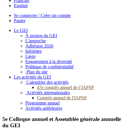
Français
English
Se connecter / Créer un compte
Panier
Le GEI
À propos du GEI
L'approche
Adhésion 2026
Infolettre
Liens
Engagement à la diversité
Politique de confidentialité
Plan du site
Les activités du GEI
Calendrier des activités
47e congrès annuel de l’IAPSP
Activités internationales
Congrès annuel de l'IAPSP
Programme annuel
Activités antérieures
5e Colloque annuel et Assemblée générale annuelle
du GEI