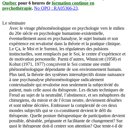
Québec
pour 6 heures de
formation continue en
psychothérapie
.
No OPQ : RA05366-23
.
Le séminaire
Avec le virage phénoménologique en psychologie vers le milieu
du 20e siècle en psychologie humaniste-existentielle,
éventuellement aussi en psychanalyse, le sujet humain et son
expérience est revalorisé dans la théorie et la pratique clinique.
Le Ça, le Moi et le Surmoi, les régulateurs des pulsions
instinctuelles, sont remplacés par le Soi, le centre d’expérience et
de motivation personnelle. Parmi d’autres, Winnicott (1958) et
Kohut (1971, 1977) conçoivent le Soi comme une entité
phénoménologique dépendante de son environnement humain.
Plus tard, la théorie des systèmes intersubjectifs donne naissance
à une psychanalyse phénoménologique radicalement
contextualisée qui revalorise non seulement la subjectivité du
patient, mais celle aussi du thérapeute. Les dictats techniques de
Freud au sujet de la neutralité, l’abstinence, et ses métaphores du
chirurgiens, du miroir et de l’écran neutre, deviennent désuètes
et sont même décriées. Embrasser la complexité de ces deux
mondes subjectifs qui se co-constituent devient le défi du
thérapeute. Quelle posture thérapeutique de participation devient
possible, désirable, prégnante et facilitante de changement? Sur
quoi le thérapeute doit-il centrer son attention? Que tente-t-il de