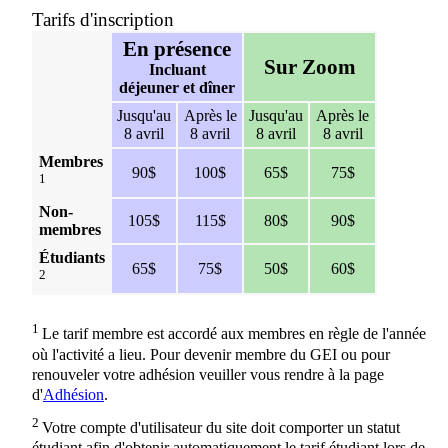
Tarifs d'inscription
En présence
Sur Zoom
Incluant
déjeuner et dîner
Jusqu'au
Après le
Jusqu'au
Après le
8 avril
8 avril
8 avril
8 avril
Membres
90$
100$
65$
75$
1
Non-
105$
115$
80$
90$
membres
Étudiants
65$
75$
50$
60$
2
1
Le tarif membre est accordé aux membres en règle de l'année
où l'activité a lieu. Pour devenir membre du GEI ou pour
renouveler votre adhésion veuiller vous rendre à la page
d'
Adhésion
.
2
Votre compte d'utilisateur du site doit comporter un statut
étudiant afin d'obtenir automatiquement le tarif étudiant lors de