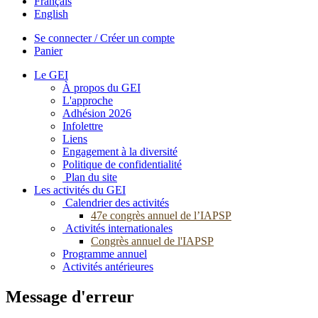
Français
English
Se connecter / Créer un compte
Panier
Le GEI
À propos du GEI
L'approche
Adhésion 2026
Infolettre
Liens
Engagement à la diversité
Politique de confidentialité
Plan du site
Les activités du GEI
Calendrier des activités
47e congrès annuel de l’IAPSP
Activités internationales
Congrès annuel de l'IAPSP
Programme annuel
Activités antérieures
Message d'erreur