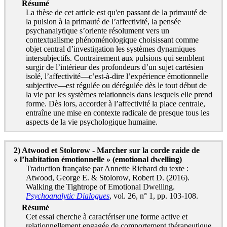
Résumé
La thèse de cet article est qu'en passant de la primauté de
la pulsion à la primauté de l’affectivité, la pensée
psychanalytique s’oriente résolument vers un
contextualisme phénoménologique choisissant comme
objet central d’investigation les systèmes dynamiques
intersubjectifs. Contrairement aux pulsions qui semblent
surgir de l’intérieur des profondeurs d’un sujet cartésien
isolé, l’affectivité—c’est-à-dire l’expérience émotionnelle
subjective—est régulée ou dérégulée dès le tout début de
la vie par les systèmes relationnels dans lesquels elle prend
forme. Dès lors, accorder à l’affectivité la place centrale,
entraîne une mise en contexte radicale de presque tous les
aspects de la vie psychologique humaine.
2) Atwood et Stolorow - Marcher sur la corde raide de
« l’habitation émotionnelle » (emotional dwelling)
Traduction française par Annette Richard du texte :
Atwood, George E. & Stolorow, Robert D. (2016).
Walking the Tightrope of Emotional Dwelling.
Psychoanalytic Dialogues
, vol. 26, n° 1, pp. 103-108.
Résumé
Cet essai cherche à caractériser une forme active et
relationnellement engagée de comportement thérapeutique