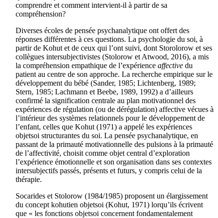
comprendre et comment intervient-il à partir de sa
compréhension?
Diverses écoles de pensée psychanalytique ont offert des
réponses différentes à ces questions. La psychologie du soi, à
partir de Kohut et de ceux qui l’ont suivi, dont Storolorow et ses
collègues intersubjectivistes (Stolorow et Atwood, 2016), a mis
la compréhension empathique de l’expérience
affective
du
patient au centre de son approche. La recherche empirique sur le
développement du bébé (Sander, 1985; Lichtenberg, 1989;
Stern, 1985; Lachmann et Beebe, 1989, 1992) a d’ailleurs
confirmé la signification centrale au plan motivationnel des
expériences de régulation (ou de dérégulation) affective vécues à
l’intérieur des systèmes relationnels pour le développement de
l’enfant, celles que Kohut (1971) a appelé les expériences
objetsoi structurantes du soi. La pensée psychanalytique, en
passant de la primauté motivationnelle des pulsions à la primauté
de l’affectivité, choisit comme objet central d’exploration
l’expérience émotionnelle et son organisation dans ses contextes
intersubjectifs passés, présents et futurs, y compris celui de la
thérapie.
Socarides et Stolorow (1984/1985) proposent un élargissement
du concept kohutien objetsoi (Kohut, 1971) lorqu’ils écrivent
que « les fonctions objetsoi concernent fondamentalement