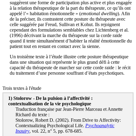
suggèrent une forme de participation plus active et plus engagée
à la relation thérapeutique de la part du thérapeute, ce qu’ils ont
appelé l’« habitation émotionnelle » (
emotional dwelling
). Afin
de la préciser, ils contrastent cette posture du thérapeute avec
celle suggérée par Freud, Sullivan et Kohut. Ils rejoignent
cependant des formulations semblables chez Lichtenberg et al.
(1996) décrivant la marche du thérapeute sur la corde raide
quand il tente simultanément d’habiter la réalité émotionnelle du
patient tout en restant en contact avec la sienne.
Un troisième texte à l’étude illustre cette posture thérapeutique
dans une situation qui représente le plus grand défi à cette
capacité du thérapeute de marcher sur cette corde raide : le récit
du traitement d’une personne souffrant d’états psychotiques.
Trois textes à l'étude
1) Stolorow - De la pulsion à l’affectivité :
contextualisation de la vie psychologique
Traduction française par Jean-Pierre Marceau et Annette
Richard du texte :
Stolorow, Robert D. (2002). From Drive to Affectivity:
Contextualizing Psychological Life.
Psychoanalytic
Inquiry
, vol. 22, n° 5, pp. 678-685.