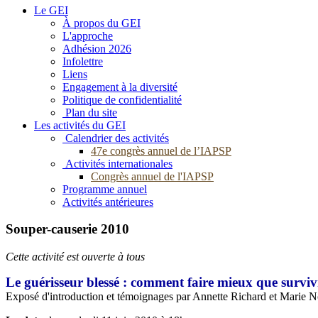
Le GEI
À propos du GEI
L'approche
Adhésion 2026
Infolettre
Liens
Engagement à la diversité
Politique de confidentialité
Plan du site
Les activités du GEI
Calendrier des activités
47e congrès annuel de l’IAPSP
Activités internationales
Congrès annuel de l'IAPSP
Programme annuel
Activités antérieures
Souper-causerie 2010
Cette activité est ouverte à tous
Le guérisseur blessé : comment faire mieux que surviv
Exposé d'introduction et témoignages par Annette Richard et Marie No