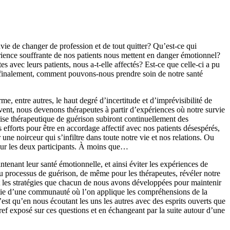
vie de changer de profession et de tout quitter? Qu’est-ce qui
rience souffrante de nos patients nous mettent en danger émotionnel?
s avec leurs patients, nous a-t-elle affectés? Est-ce que celle-ci a pu
t finalement, comment pouvons-nous prendre soin de notre santé
, entre autres, le haut degré d’incertitude et d’imprévisibilité de
uvent, nous devenons thérapeutes à partir d’expériences où notre survie
prise thérapeutique de guérison subiront continuellement des
fforts pour être en accordage affectif avec nos patients désespérés,
ne noirceur qui s’infiltre dans toute notre vie et nos relations. Ou
pour les deux participants. À moins que…
ntenant leur santé émotionnelle, et ainsi éviter les expériences de
 du processus de guérison, de même pour les thérapeutes, révéler notre
ont les stratégies que chacun de nous avons développées pour maintenir
partie d’une communauté où l’on applique les compréhensions de la
n’est qu’en nous écoutant les uns les autres avec des esprits ouverts que
f exposé sur ces questions et en échangeant par la suite autour d’une