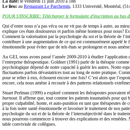
La date:
le vendredi 11 juin 2010 à 18h
Le lieu:
au
Restaurant Le Parchemin
, 1333 Université, Montréal, (5
POUR S'INSCRIRE: Télécharger le formulaire d'inscription au bas de
Qui d’entre nous n’a pas vécu ou ne vit pas de temps à autre, au mieux
explique ces états douloureux et parfois même honteux pour nous? Est
Comment la valorisation par la psychologie du soi et la théorie de l’int
contribuer à une augmentation de ce qui est communément appelé le
émotionnelle pour éviter que de tels états se prolongent et nous amène
Au GEI, nous avons passé l’année 2009-2010 à étudier l’application de l
l’entreprise thérapeutique. Goldner (1991) parle de la thérapie comme
psychologique dépend de notre capacité à guérir les autres. Notre espo
fluctuations parfois dévastatrices tout au long de notre pratique. Co
pour se relier à eux, échouent encore une fois? C’est alors que l’espoi
encore, cela nous amène à recourir à des patterns relationnels extrêm
Stuart Perlman (1999) a exploré comment les thérapeutes pouvaient régul
burnout
. Il affirme que, tout comme les patients traumatisés pour qui 
propre culpabilité, honte, et auto-punition en tant que thérapeutes de 
à la fois notre santé émotionnelle et favoriser le traitement de nos p
psychologie du soi et de la théorie de l’intersubjectivité dans le trait
nous pourrons commencer à trouver des explications et des remèdes. No
table conviviale de collègues.