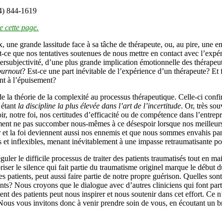
14) 844-1619
 cette page.
, une grande lassitude face à sa tâche de thérapeute, ou, au pire, une en
-ce que nos tentatives soutenues de nous mettre en contact avec l’expé
ersubjectivité, d’une plus grande implication émotionnelle des thérapeute
burnout
? Est-ce une part inévitable de l’expérience d’un thérapeute? E
nt à l’épuisement?
a théorie de la complexité au processus thérapeutique. Celle-ci confirme
 étant
la discipline la plus élevée dans l’art de l’incertitude
. Or, très so
ir, notre foi, nos certitudes d’efficacité ou de compétence dans l’entre
mment ne pas succomber nous-mêmes à ce désespoir lorsque nos meilleurs e
r et la foi deviennent aussi nos ennemis et que nous sommes envahis par u
es et inflexibles, menant inévitablement à une impasse retraumatisante 
er le difficile processus de traiter des patients traumatisés tout en mai
briser le silence qui fait partie du traumatisme originel marque le début
ces patients, peut aussi faire partie de notre propre guérison. Quelles s
atients? Nous croyons que le dialogue avec d’autres cliniciens qui font 
ement des patients peut nous inspirer et nous soutenir dans cet effort. Ce 
us vous invitons donc à venir prendre soin de vous, en écoutant un bre