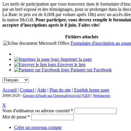
Les tarifs de participation que vous trouverez dans le formulaire d'insc
par un bref exposé et des témoignages, pour se prolonger dans la disc
La Baie: le prix est de 6,00$ par voiture après 18h) avec un accès dir
la station McGill.
Pour participer, vous devrez remplir le formulai
accepter d’inscriptions après le 8 juin. Faites vite!
Fichiers attachés
Formulaire d'inscription au soup
Imprimer la page
Envoyer le lien
Partager sur Facebook
Accueil
|
Contact
|
Aide
|
Plan du site
|
English home page
2008-2026 -
Groupe d'étude sur l'intersubjectivité (GEI)
|
Webmestre
X
Nom d'utilisateur ou adresse courriel
*
Mot de passe
*
Créer un nouveau compte