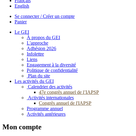
Français
English
Se connecter / Créer un compte
Panier
Le GEI
À propos du GEI
L'approche
Adhésion 2026
Infolettre
Liens
Engagement à la diversité
Politique de confidentialité
Plan du site
Les activités du GEI
Calendrier des activités
47e congrès annuel de l’IAPSP
Activités internationales
Congrès annuel de l'IAPSP
Programme annuel
Activités antérieures
Mon compte