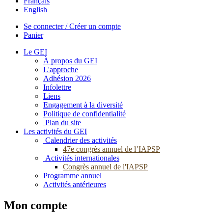
Français
English
Se connecter / Créer un compte
Panier
Le GEI
À propos du GEI
L'approche
Adhésion 2026
Infolettre
Liens
Engagement à la diversité
Politique de confidentialité
Plan du site
Les activités du GEI
Calendrier des activités
47e congrès annuel de l’IAPSP
Activités internationales
Congrès annuel de l'IAPSP
Programme annuel
Activités antérieures
Mon compte