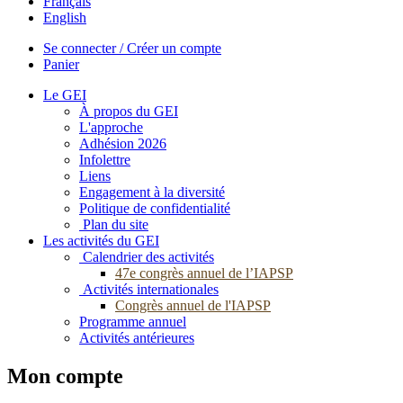
Français
English
Se connecter / Créer un compte
Panier
Le GEI
À propos du GEI
L'approche
Adhésion 2026
Infolettre
Liens
Engagement à la diversité
Politique de confidentialité
Plan du site
Les activités du GEI
Calendrier des activités
47e congrès annuel de l’IAPSP
Activités internationales
Congrès annuel de l'IAPSP
Programme annuel
Activités antérieures
Mon compte