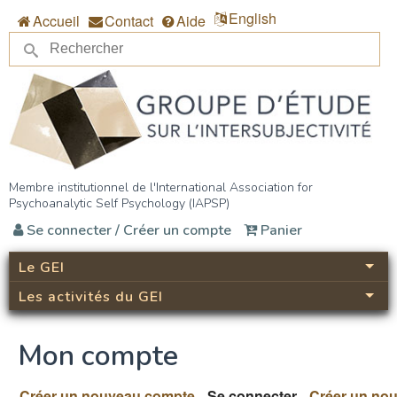
Aller au contenu principal
English
Accueil
Contact
Aide
Re
Formulaire de recherche
Groupe d’étude sur
Membre institutionnel de l'International Association for
Psychoanalytic Self Psychology (IAPSP)
l’intersubjectivité (GEI)
Se connecter / Créer un compte
Panier
Le GEI
Les activités du GEI
Mon compte
Créer un nouveau compte
Se connecter
(onglet actif)
Créer un no