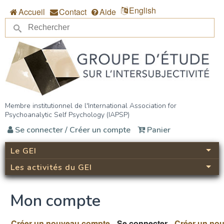
Aller au contenu principal
English
Accueil
Contact
Aide
Re
Formulaire de recherche
Groupe d’étude sur
Membre institutionnel de l'International Association for
Psychoanalytic Self Psychology (IAPSP)
l’intersubjectivité (GEI)
Se connecter / Créer un compte
Panier
Le GEI
Les activités du GEI
Mon compte
Créer un nouveau compte
Se connecter
(onglet actif)
Créer un no