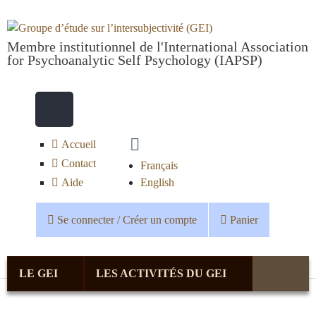
Aller au contenu principal
Groupe d’étude sur
Membre institutionnel de l'International Association
for Psychoanalytic Self Psychology (IAPSP)
l’intersubjectivité
Rechercher
Formulaire de recherche
(GEI)
Accueil
Contact
Français
Aide
English
Se connecter / Créer un compte
Panier
LE GEI
LES ACTIVITÉS DU GEI