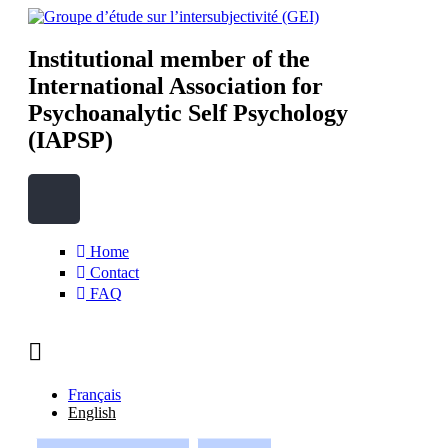
Skip to main content
Institutional member of the
Groupe d’étude sur
International Association for
Psychoanalytic Self Psychology
l’intersubjectivité (GEI)
(IAPSP)
Search
Search form
Home
Contact
FAQ
Français
English