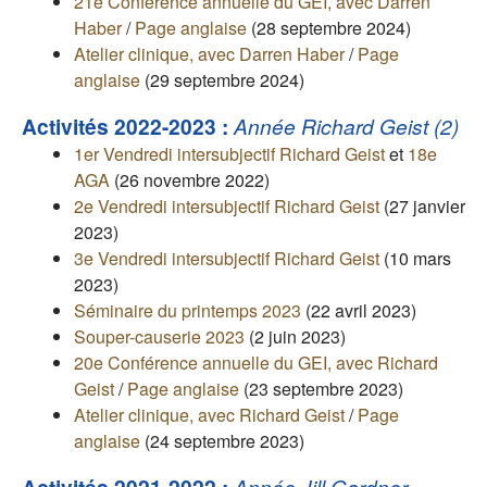
21e Conférence annuelle du GEI, avec Darren
Haber
/
Page anglaise
(28 septembre 2024)
Atelier clinique, avec Darren Haber
/
Page
anglaise
(29 septembre 2024)
Activités 2022-2023 :
Année Richard Geist (2)
1er Vendredi intersubjectif Richard Geist
et
18e
AGA
(26 novembre 2022)
2e Vendredi intersubjectif Richard Geist
(27 janvier
2023)
3e Vendredi intersubjectif Richard Geist
(10 mars
2023)
Séminaire du printemps 2023
(22 avril 2023)
Souper-causerie 2023
(2 juin 2023)
20e Conférence annuelle du GEI, avec Richard
Geist
/
Page anglaise
(23 septembre 2023)
Atelier clinique, avec Richard Geist
/
Page
anglaise
(24 septembre 2023)
Année Jill Gardner