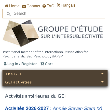
Skip to main content
Français
Home
Contact
FAQ
Se
Search form
Groupe d’étude sur
Institutional member of the International Association for
Psychoanalytic Self Psychology (IAPSP)
l’intersubjectivité (GEI)
Log in / Register
Cart
The GEI
GEI activities
Activités antérieures du GEI
Activités 2026-2027 :
Année Steven Stern (2)