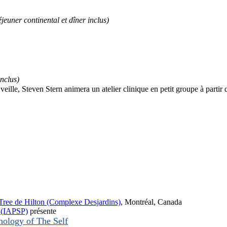
éjeuner continental et dîner inclus)
inclus)
ille, Steven Stern animera un atelier clinique en petit groupe à partir d
Tree de Hilton (Complexe Desjardins)
, Montréal, Canada
y (IAPSP)
présente
hology of The Self