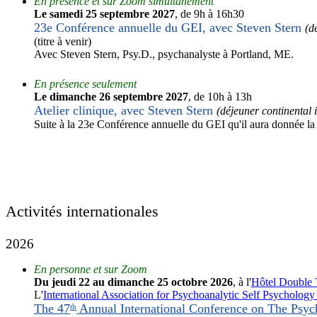
En présence et sur Zoom simultanément
Le samedi 25 septembre 2027
, de 9h à 16h30
23e Conférence annuelle du GEI, avec Steven Stern
(d
(titre à venir)
Avec Steven Stern, Psy.D., psychanalyste à Portland, ME.
En présence seulement
Le dimanche 26 septembre 2027
, de 10h à 13h
Atelier clinique, avec Steven Stern
(déjeuner continental 
Suite à la 23e Conférence annuelle du GEI qu'il aura donnée la ve
Activités internationales
2026
En personne et sur Zoom
Du jeudi 22 au dimanche 25 octobre 2026
, à l'
Hôtel Double 
L'
International Association for Psychoanalytic Self Psycholog
The 47
Annual International Conference on The Psyc
th