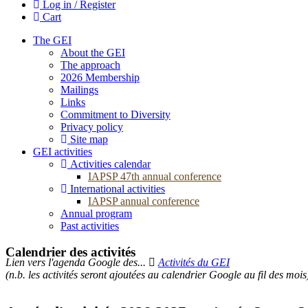
Log in / Register
Cart
The GEI
About the GEI
The approach
2026 Membership
Mailings
Links
Commitment to Diversity
Privacy policy
Site map
GEI activities
Activities calendar
IAPSP 47th annual conference
International activities
IAPSP annual conference
Annual program
Past activities
Calendrier des activités
Lien vers l'agenda Google des...
Activités du GEI
(n.b. les activités seront ajoutées au calendrier Google au fil des mois