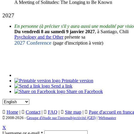
A Meeting of Solitudes: The Longing to Be Known
2027
En personne (à préciser s'il y aura aussi une modalité par visi
Du vendredi 8 au samedi 9 janvier 2027
, à
Santiago, Chili
Psychology and the Other
présente sa
2027 Conference
(page d'inscription à venir)
Printable version
Send a link
Share on Facebook
Home
|
Contact
|
FAQ
|
Site map
|
Page d'accueil en frança
2008-2026 -
Groupe d'étude sur l'intersubjectivité (GEI)
|
Webmaster
X
Username or e-mail
*