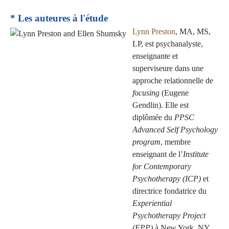
* Les auteures à l'étude
Lynn Preston
, MA, MS,
LP, est psychanalyste,
enseignante et
superviseure dans une
approche relationnelle de
focusing
(Eugene
Gendlin). Elle est
diplômée du
PPSC
Advanced Self Psychology
program
, membre
enseignant de l’
Institute
for Contemporary
Psychotherapy (ICP)
et
directrice fondatrice du
Experiential
Psychotherapy Project
(EPP)
à New York, NY.