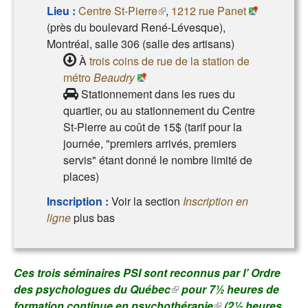
Lieu :
Centre St-Pierre
(le lien est externe)
,
1212 rue Panet
(près du boulevard René-Lévesque),
Montréal, salle 306 (salle des artisans)
À
trois coins de rue de la station de
métro
Beaudry
Stationnement dans les rues du
quartier, ou au stationnement du Centre
St-Pierre au coût de 15$ (tarif pour la
journée, "premiers arrivés, premiers
servis" étant donné le nombre limité de
places)
Inscription :
Voir la section
Inscription en
ligne
plus bas
Ces trois séminaires PSI sont reconnus par l’
Ordre
des psychologues du Québec
(le lien est externe)
pour 7½ heures de
formation continue en psychothérapie
(le lien est
(2½ heures