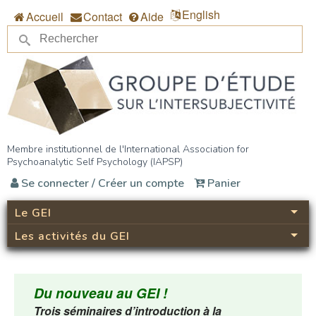
Aller au contenu principal
English
Accueil
Contact
Aide
Re
Formulaire de recherche
Groupe d’étude sur
Membre institutionnel de l'International Association for
Psychoanalytic Self Psychology (IAPSP)
l’intersubjectivité (GEI)
Se connecter / Créer un compte
Panier
Le GEI
Les activités du GEI
Du nouveau au GEI !
Trois séminaires d’introduction à la