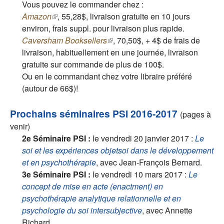
Vous pouvez le commander chez :
Amazon
(le lien est externe)
, 55,28$, livraison gratuite en 10 jours
environ, frais suppl. pour livraison plus rapide.
Caversham Booksellers
(le lien est externe)
, 70,50$, + 4$ de frais de
livraison, habituellement en une journée, livraison
gratuite sur commande de plus de 100$.
Ou en le commandant chez votre libraire préféré
(autour de 66$)!
Prochains séminaires PSI 2016-2017
(pages à
venir)
2e Séminaire PSI :
le vendredi 20 janvier 2017 :
Le
soi et les expériences objetsoi dans le développement
et en psychothérapie
, avec Jean-François Bernard.
3e Séminaire PSI :
le vendredi 10 mars 2017 :
Le
concept de mise en acte (enactment) en
psychothérapie analytique relationnelle et en
psychologie du soi intersubjective
, avec Annette
Richard.