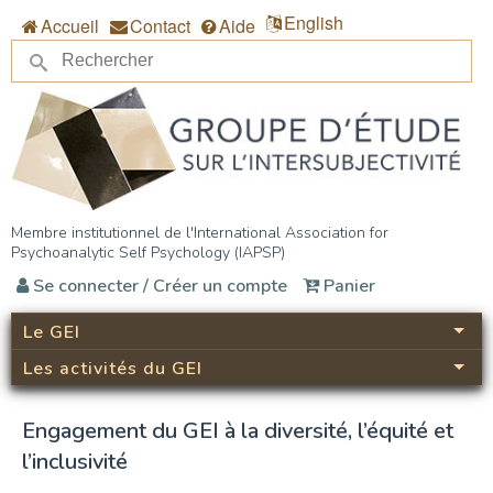
Aller au contenu principal
English
Accueil
Contact
Aide
Re
Formulaire de recherche
Groupe d’étude sur
Membre institutionnel de l'International Association for
Psychoanalytic Self Psychology (IAPSP)
l’intersubjectivité (GEI)
Se connecter / Créer un compte
Panier
Le GEI
Les activités du GEI
Engagement du GEI à la diversité, l’équité et
l’inclusivité