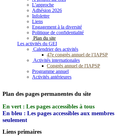
L'approche
Adhésion 2026
Infolettre
Liens
Engagement à la diversité
Politique de confidentialité
Plan du site
Les activités du GEI
Calendrier des activités
47e congrès annuel de l’IAPSP
Activités internationales
Congrès annuel de l'IAPSP
Programme annuel
Activités antérieures
Plan des pages permanentes du site
En vert : Les pages accessibles à tous
En bleu : Les pages accessibles aux membres
seulement
Liens primaires