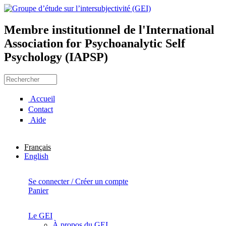
Aller au contenu principal
Membre institutionnel de l'International
Groupe d’étude sur
Association for Psychoanalytic Self
Psychology (IAPSP)
l’intersubjectivité (GEI)
Rechercher
Formulaire de recherche
Accueil
Contact
Aide
Français
English
Se connecter / Créer un compte
Panier
Le GEI
À propos du GEI