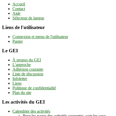
Accueil
Contact
Aide
Sélecteur de langue
Liens de l'utilisateur
Connexion et menu de l'utilisateur
Panier
Le GEI
À propos du GEI
L'approche
Adhésion courante
Liste de discussion
Infolettre
Liens
Politique de confidentialité
Plan du site
Les activités du GEI
Calendrier des activités
Pour les pages des activités courantes, voir les sous-