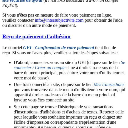
site sécurisé de
ayPal
(
il n'est
PAS
nécessaire d'avoir un compte
PayPal
).
Si vous n'êtes pas en mesure de faire votre paiement en ligne,
veuillez contacter
info@intersubjectivite.com
pour obtenir de l'aide
ou discuter d'un autre mode de paiement.
Reçu de paiement d'adhésion
Le courriel
GEI - Confirmation de votre paiement
tient lieu de
reçu. Si vous ne l'avez plus, veuillez suivre les étapes suivantes :
D'abord, connectez-vous au site du GEI (cliquez sur le lien
Se
connecter / Créer un compte
situé à droite au-dessus de la
barre du menu principal, puis entrez votre nom d'utilisateur et
votre mot de passe).
Une fois connecté au site, cliquez sur le lien
Mes transactions
que vous trouverez dans le menu d'utilisateur à votre nom, qui
apparaît à droite au-dessus de la barre du menu principal
lorsque vous êtes connecté au site.
Sur cette page se trouve l'historique de vos transactions
d'inscriptions, d'adhésions et d'achats de textes. Repérez celle
pour laquelle vous souhaitez imprimer un reçu et cliquez sur
l'icône d'impression correspondante (représentation d'une
imprimante). Au besoin, cliquez d'abord sur l'icône de