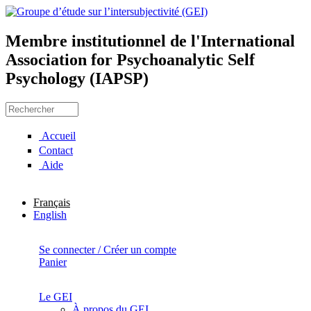
Aller au contenu principal
Membre institutionnel de l'International
Groupe d’étude sur
Association for Psychoanalytic Self
Psychology (IAPSP)
l’intersubjectivité (GEI)
Rechercher
Formulaire de recherche
Accueil
Contact
Aide
Français
English
Se connecter / Créer un compte
Panier
Le GEI
À propos du GEI