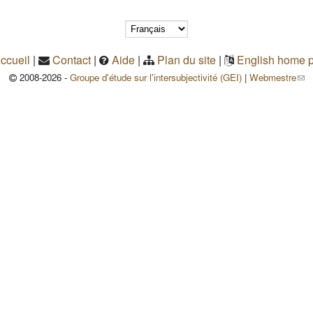
ccueil
|
Contact
|
Aide
|
Plan du site
|
English home 
(le 
2008-2026 -
Groupe d'étude sur l'intersubjectivité (GEI)
|
Webmestre