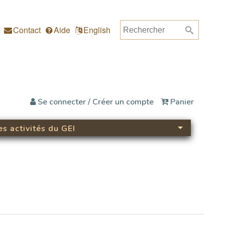
Rechercher
Formulaire de rec
Contact
Aide
English
Se connecter / Créer un compte
Panier
es activités du GEI