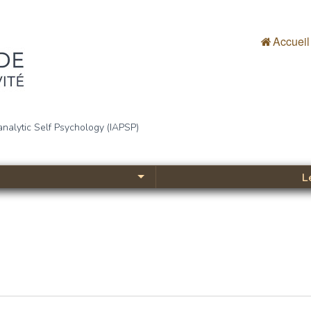
Accueil
bjectivité
analytic Self Psychology (IAPSP)
L