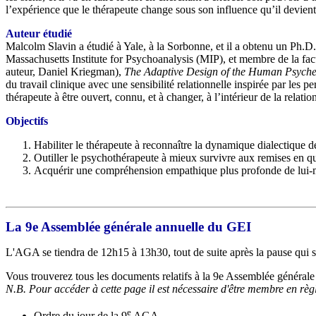
l’expérience que le thérapeute change sous son influence qu’il devient 
Auteur étudié
Malcolm Slavin a étudié à Yale, à la Sorbonne, et il a obtenu un Ph.D.
Massachusetts Institute for Psychoanalysis (MIP), et membre de la facu
auteur, Daniel Kriegman),
The Adaptive Design of the Human Psyche:
du travail clinique avec une sensibilité relationnelle inspirée par les pe
thérapeute à être ouvert, connu, et à changer, à l’intérieur de la relatio
Objectifs
Habiliter le thérapeute à reconnaître la dynamique dialectique de 
Outiller le psychothérapeute à mieux survivre aux remises en que
Acquérir une compréhension empathique plus profonde de lui-même
La 9e Assemblée générale annuelle du GEI
L'AGA se tiendra de 12h15 à 13h30, tout de suite après la pause qui s
Vous trouverez tous les documents relatifs à la 9e Assemblée générale
N.B. Pour accéder à cette page il est nécessaire d'être membre en règle
e
Ordre du jour de la 9
AGA