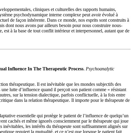
loppementales, cliniques et culturelles des rapports humains,
tre système psychodynamique interne complexe peut avoir évolué à
ctuel de façon inhérente. Dans ce monde, nos esprits sont construits à
mais dont nous avons par ailleurs besoin pour nous construire nous-
, est à la base de tout conflit intérieur et interpersonnel, autant que de
al Influence In The Therapeutic Process
.
Psychoanalytic
ction thérapeutique. Il est inévitable que les mondes subjectifs des
s une lutte d’influence quand il perçoit son patient comme « résistant
s, sur la tension dialectique, parfois conflictuelle, à la fois entre
ritique dans la relation thérapeutique. Il importe pour le thérapeute de
aptative essentielle qui protège le patient de l’influence de quelqu’un
t souvent cachés et même ignorés consciemment par le thérapeute qui joue
 inévitables, les intérêts du thérapeute sont suffisamment alignés sur
eutique requiert la mutualité, et ce n’est que lorsque le patient fait