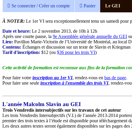
Se connecter / Créer un compte
Panier
Le GEI
À NOTER:
Le 1er VI sera exceptionnellement tenu un samedi pour 
Date et heure:
Le 2 novembre 2013, de 10h à 12h
Après une courte pause, la
9e Assemblée générale annuelle du GEI
su
Lieu:
Pavillon Marie-Victorin de l’Université de Montréal, au local 
Contenu:
Échanges et discussion sur un texte de Slavin et Kriegman 
Tarif d'inscription:
$12 (ou
$36 pour les trois VI
)
Cette activité de formation est reconnue aux fins de la formation c
Pour faire votre
inscription au 1er VI
, rendez-vous en
bas de page
.
Pour faire une seule
inscription à l'ensemble des trois VI
, rendez-vou
L'année Malcolm Slavin au GEI
Trois Vendredis intersubjectifs sur les travaux de cet auteur
Les trois Vendredis Intersubjectifs (V.I.) de l’année 2013-2014 port
premier des trois textes à l’étude est disponible pour téléchargement 
Les deux autres textes seront également disponibles sur les pages des