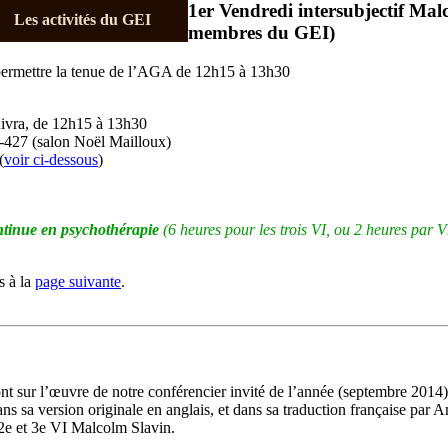
1er Vendredi intersubjectif Mal
Les activités du GEI
membres du GEI)
permettre la tenue de l’AGA de 12h15 à 13h30
ivra, de 12h15 à 13h30
D-427 (salon Noël Mailloux)
(
voir ci-dessous
)
ontinue en psychothérapie
(6 heures pour les trois VI, ou 2 heures pa
s à la
page suivante
.
eront sur l’œuvre de notre conférencier invité de l’année (septembre 
dans sa version originale en anglais, et dans sa traduction française pa
 2e et 3e VI Malcolm Slavin.