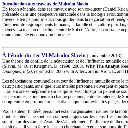
Introduction aux travaux de Malcolm Slavin
De façon générale, dans ses travaux avec son co-auteur (Daniel Krieg
présentée dans une perspective enracinée dans la biologie évolutionnis
travers le temps pour mieux nous guider dans la négociation et renégo
l’intérieur de regroupements humains, la famille et la culture plus lar
mêmes. La tension dialectique entre le Soi et l’Autre, la constante négoci
toute mutualité et connexion humaine.
À l’étude du 1er VI Malcolm Slavin
(2 novembre 2013)
Une théorie du conflit, de la négociation et de l’influence mutuelle da
(Slavin, M. O. et Kriegman, D. (1998, 2005).
Why The Analyst Need
Dialogues, 8 (2)
, reprinted in 2005 with Afterword in, Aron, L. and H
Les négociations continuelles autour de l’influence mutuelle entre le th
deux participants, ainsi que leurs intérêts personnels divergent et parf
», ou encore se méprendre sur ce qui survient lorsqu’un patient se soum
les personnes, et intérieure à chaque personne, entre les intérêts de So
comprendre en profondeur cette dialectique pour éviter les pièges décri
Pour l’auteur, l’intérêt personnel est un organisateur naturel de la mo
dont les intérêts ne sont pas vraiment alignés sur les siens. Les confli
son rôle professionnel. Avant de s’abandonner à l’influence du thérapeu
les siens, et il va en faire le test en cherchant à exercer son pouvoir d’