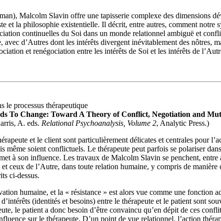
man), Malcolm Slavin offre une tapisserie complexe des dimensions déve
te et la philosophie existentielle. Il décrit, entre autres, comment no
ciation continuelles du Soi dans un monde relationnel ambiguë et confli
ge, avec d’Autres dont les intérêts divergent inévitablement des nôtres, 
ation et renégociation entre les intérêts de Soi et les intérêts de l’Autre
ns le processus thérapeutique
s To Change: Toward A Theory of Conflict, Negotiation and Mutu
arris, A. eds.
Relational Psychoanalysis, Volume 2
, Analytic Press.)
érapeute et le client sont particulièrement délicates et centrales pour l’a
ois même soient conflictuels. Le thérapeute peut parfois se polariser dan
et à son influence. Les travaux de Malcolm Slavin se penchent, entre autre
i et ceux de l’Autre, dans toute relation humaine, y compris de manière c
ts ci-dessus.
tivation humaine, et la « résistance » est alors vue comme une fonction ad
ts d’intérêts (identités et besoins) entre le thérapeute et le patient son
te, le patient a donc besoin d’être convaincu qu’en dépit de ces conflits
influence sur le thérapeute. D’un point de vue relationnel, l’action thérap