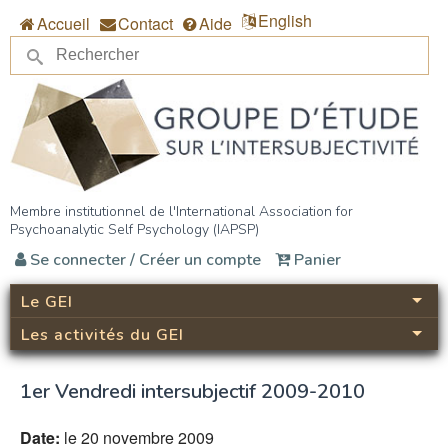
Aller au contenu principal
English
Accueil
Contact
Aide
Re
Formulaire de recherche
Groupe d’étude sur
Membre institutionnel de l'International Association for
Psychoanalytic Self Psychology (IAPSP)
l’intersubjectivité (GEI)
Se connecter / Créer un compte
Panier
Le GEI
Les activités du GEI
1er Vendredi intersubjectif 2009-2010
Date:
le 20 novembre 2009