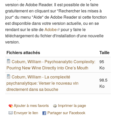
version de Adobe Reader. Il est possible de le faire
gratuitement en cliquant sur "Rechercher les mises à
jour" du menu "Aide" de Adobe Reader si cette fonction
est disponible dans votre version actuelle, ou en se
rendant sur le site de
Adobe
(le lien est externe)
pour y faire le
téléchargement du fichier d'installation d'une nouvelle
version.
Fichiers attachés
Taille
Coburn, William - Psychoanalytic Complexity:
95
Pouring New Wine Directly into One’s Mouth
Ko
Coburn, William - La complexité
98.5
psychanalytique: Verser le nouveau vin
Ko
directement dans sa bouche
Ajouter à mes favoris
Imprimer la page
Envoyer le lien
Partager sur Facebook