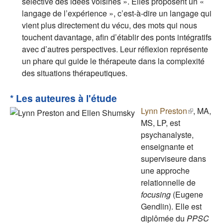
sélective des idées voisines ». Elles proposent un «
langage de l’expérience », c’est-à-dire un langage qui
vient plus directement du vécu, des mots qui nous
touchent davantage, afin d’établir des ponts intégratifs
avec d’autres perspectives. Leur réflexion représente
un phare qui guide le thérapeute dans la complexité
des situations thérapeutiques.
* Les auteures à l'étude
Lynn Preston
(le lien
, MA,
MS, LP, est
est
psychanalyste,
externe)
enseignante et
superviseure dans
une approche
relationnelle de
focusing
(Eugene
Gendlin). Elle est
diplômée du
PPSC