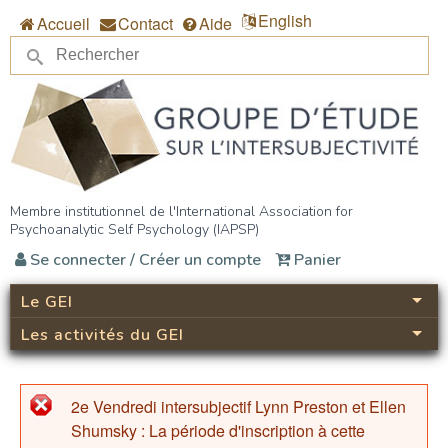
Aller au contenu principal
English
Accueil
Contact
Aide
Re
Formulaire de recherche
Groupe d’étude sur
Membre institutionnel de l'International Association for
Psychoanalytic Self Psychology (IAPSP)
l’intersubjectivité (GEI)
Se connecter / Créer un compte
Panier
Le GEI
Les activités du GEI
2e Vendredi intersubjectif Lynn Preston et Ellen
Message d'erreur
Shumsky : La période d'inscription à cette