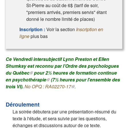
St-Pierre au coût de 6$ (tarif de soir,
"premiers arrivés, premiers servis" étant
donné le nombre limité de places)
Inscription :
Voir la section
Inscription en
ligne
plus bas
Ce Vendredi intersubjectif Lynn Preston et Ellen
Shumksy est reconnu par l’
Ordre des psychologues
du Québec
(le lien est externe)
pour 2½ heures de
formation continue
en psychothérapie
(le lien est externe)
(7½ heures pour l'ensemble des
trois VI).
No OPQ : RA02270-17
(le lien est externe)
.
Déroulement
La soirée débutera par une présentation-résumé du
texte à l'étude, et sera suivie par les questions,
échanges et discussions autour de ce texte.