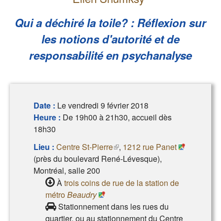
Qui a déchiré la toile? : Réflexion sur
les notions d'autorité et de
responsabilité en psychanalyse
Date :
Le vendredi 9 février 2018
Heure :
De 19h00 à 21h30, accueil dès
18h30
Lieu :
Centre St-Pierre
(le lien est externe)
,
1212 rue Panet
(près du boulevard René-Lévesque),
Montréal, salle 200
À
trois coins de rue de la station de
métro
Beaudry
Stationnement dans les rues du
quartier, ou au stationnement du Centre