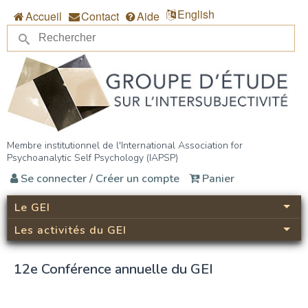
Aller au contenu principal
English
Accueil
Contact
Aide
Re
Formulaire de recherche
Groupe d’étude sur
Membre institutionnel de l'International Association for
Psychoanalytic Self Psychology (IAPSP)
l’intersubjectivité (GEI)
Se connecter / Créer un compte
Panier
Le GEI
Les activités du GEI
12e Conférence annuelle du GEI