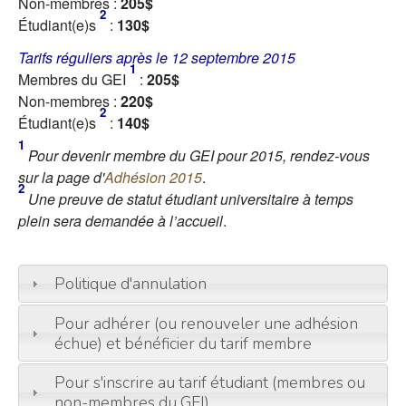
Non-membres :
205$
2
Étudiant(e)s
:
130$
Tarifs réguliers après le 12 septembre 2015
1
Membres du GEI
:
205$
Non-membres :
220$
2
Étudiant(e)s
:
140$
1
Pour devenir membre du GEI pour 2015, rendez-vous
sur la page d'
Adhésion 2015
.
2
Une preuve de statut étudiant universitaire à temps
plein sera demandée à l’accueil
.
Politique d'annulation
Pour adhérer (ou renouveler une adhésion
échue) et bénéficier du tarif membre
Pour s'inscrire au tarif étudiant (membres ou
non-membres du GEI)