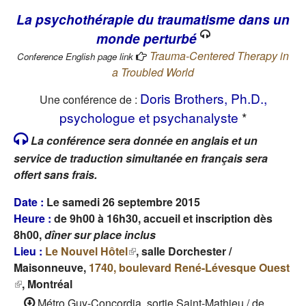
La psychothérapie du traumatisme dans un
monde perturbé
Trauma-Centered Therapy in
Conference English page link
a Troubled World
Doris Brothers, Ph.D.,
Une conférence de :
psychologue et psychanalyste
*
La conférence sera donnée en anglais et un
service de traduction simultanée en français sera
offert sans frais.
Date :
Le samedi 26 septembre 2015
Heure :
de 9h00 à 16h30, accueil et inscription dès
8h00,
dîner sur place inclus
Lieu :
Le Nouvel Hôtel
(le lien est externe)
, salle Dorchester /
Maisonneuve,
1740, boulevard René-Lévesque Ouest
(le lien est externe)
, Montréal
Métro Guy-Concordia, sortie Saint-Mathieu / de