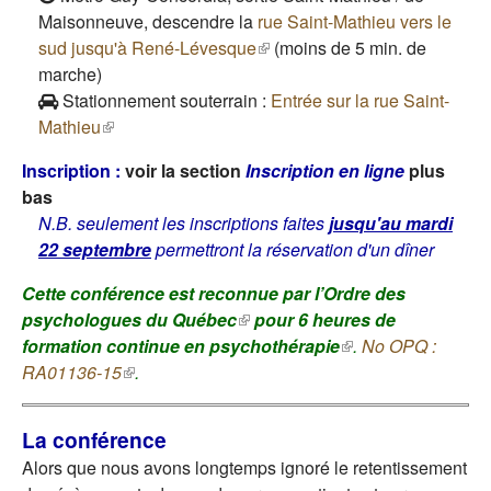
Maisonneuve, descendre la
rue Saint-Mathieu vers le
sud jusqu'à René-Lévesque
(le lien est externe)
(moins de 5 min. de
marche)
Stationnement souterrain :
Entrée sur la rue Saint-
Mathieu
(le lien est externe)
Inscription :
voir la section
Inscription en ligne
plus
bas
N.B. seulement les inscriptions faites
jusqu'au mardi
22 septembre
permettront la réservation d'un dîner
Cette conférence est reconnue par l’
Ordre des
psychologues du Québec
(le lien est externe)
pour 6 heures de
formation continue en psychothérapie
(le lien est
.
No OPQ :
RA01136-15
(le lien est externe)
.
externe)
La conférence
Alors que nous avons longtemps ignoré le retentissement