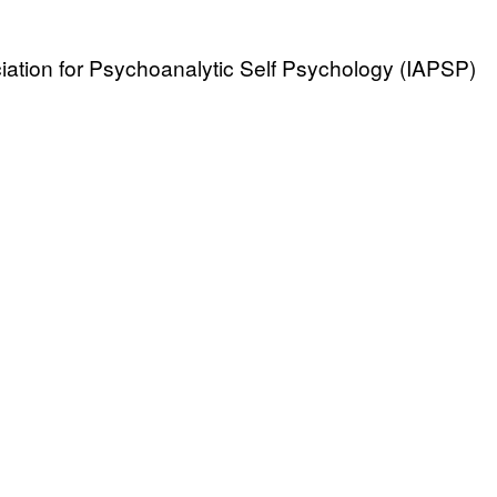
ociation for Psychoanalytic Self Psychology (IAPSP)
rsubjectivité (GEI)