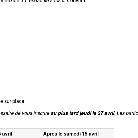
 connexion au réseau
Île sans fil
s'ouvrira
ie sur place.
cessaire de vous inscrire
au plus tard jeudi le 27 avril
. Les parti
avril
Après le samedi 15 avril