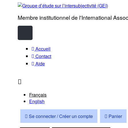
Aller au contenu principal
Membre institutionnel de l'International Ass
Groupe d’étude sur l’inte
Rechercher
Formulaire de recherche
Accueil
Contact
Aide
Français
English
Se connecter / Créer un compte
Panier