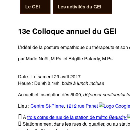
Le GEI
Les activités du GEI
13e Colloque annuel du GEI
L’idéal de la posture empathique du thérapeute et so
par
Marie Noël, M.Ps. et Brigitte Palardy, M.Ps.
Date :
Le samedi 29 avril 2017
Heure :
De 9h à 16h,
boîte à lunch incluse
Accueil et inscription dès 8h00,
déjeuner continental inc
Lieu :
Centre St-Pierre
,
1212 rue Panet
À
trois coins de rue de la station de métro
Beaudry
Stationnement dans les rues du quartier, ou au statio