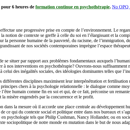
pour 6 heures de
formation continue en psychothérapie
.
No OPQ 
effectue une progressive prise en compte de l’environnement. Le regar
a notion de contexte se greffe à celle du soi en l’élargissant et la compl
ts sur la personne humaine de la pauvreté, du racisme, de l’immigration, 
grandissant de nos sociétés contemporaines imprègne l’espace thérapeutiq
 de se situer par rapport aux problèmes fondamentaux auxquels l’humani
uter à nos interventions en psychothérapie? Ouvrons-nous suffisamment n
 celui des inégalités sociales, des idéologies dominantes telles que l’
s différentes disciplines maximisent leur interpénétration et fertilisat
ins principes chers à la psychologie relationnelle : le dialogue comme 
 l’être humain comme fin en soi et qui, de ce fait, préconise un remani
t la misère engendrés par la concurrence et le profit.
tion dans la mesure où il accorde une place centrale au développement h
r, de ce qui du contexte social et politique entre dans nos bureaux et s
de en psychologie tels que Philip Cushman, Nancy Hollander, ou en soci
texte sociopolitique de notre monde en mutation dans le but de nous ad