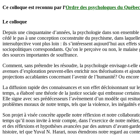
Ce colloque est reconnu par l’
Ordre des psychologues du Québec
Le colloque
Depuis une cinquantaine d’années, la psychologie dans son ensemble 
cédé le pas à une conception coconstruite du psychisme, dans laquelle l
intersubjective vont plus loin : ils s’intéressent aujourd’hui aux effe
sociopolitiques correspondants. Qu’on le perçoive ou non, le malaise 
des sources importantes de souffrance.
Comment, sans prétendre les résoudre, la psychologie envisage-t-elle
avenues d’exploration peuvent-elles enrichir nos théorisations et ajo
projections accablantes concernant l’avenir de l’humanité? Ou encore à
La diffusion rapide des connaissances et son effet décloisonnant sur le
temps, a élaboré une théorie de la justice sociale qui embrasse certa
Elle signe avec ses prédécesseurs l’avènement d’un modèle qui resitue
problèmes moraux de notre temps, tels que la violence, les inégalités e
Son projet à visée concrète appelle notre réflexion et notre collabora
temps qu’il nous invite à tenir compte, dans l’exercice de notre métie
et des réflexions et hypothèses avancées par des auteurs d’avant-gar
histoire, tel que Yuval N. Harari, nous étendrons notre regard au con