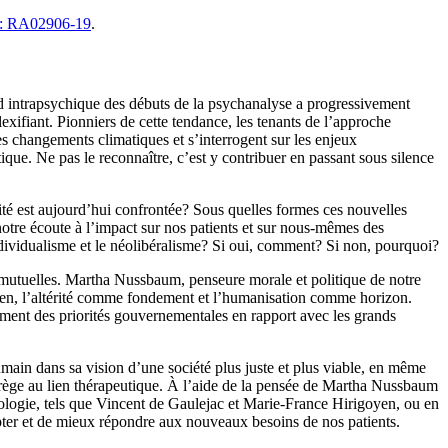
: RA02906-19
.
d intrapsychique des débuts de la psychanalyse a progressivement
exifiant. Pionniers de cette tendance, les tenants de l’approche
des changements climatiques et s’interrogent sur les enjeux
ue. Ne pas le reconnaître, c’est y contribuer en passant sous silence
té est aujourd’hui confrontée? Sous quelles formes ces nouvelles
otre écoute à l’impact sur nos patients et sur nous-mêmes des
individualisme et le néolibéralisme? Si oui, comment? Si non, pourquoi?
ion mutuelles. Martha Nussbaum, penseure morale et politique de notre
moyen, l’altérité comme fondement et l’humanisation comme horizon.
ement des priorités gouvernementales en rapport avec les grands
umain dans sa vision d’une société plus juste et plus viable, en même
’agrège au lien thérapeutique. À l’aide de la pensée de Martha Nussbaum
ologie, tels que Vincent de Gaulejac et Marie-France Hirigoyen, ou en
apter et de mieux répondre aux nouveaux besoins de nos patients.