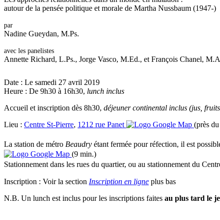
autour de la pensée politique et morale de Martha Nussbaum (1947-)
par
Nadine Gueydan, M.Ps.
avec les panelistes
Annette Richard, L.Ps., Jorge Vasco, M.Ed., et François Chanel, M.A
Date :
Le samedi 27 avril 2019
Heure :
De 9h30 à 16h30,
lunch inclus
Accueil et inscription dès 8h30,
déjeuner continental inclus (jus, fruits
Lieu :
Centre St-Pierre
,
1212 rue Panet
(près du
La station de métro
Beaudry
étant fermée pour réfection, il est possib
(9 min.)
Stationnement dans les rues du quartier, ou au stationnement du Centre 
Inscription :
Voir la section
Inscription en ligne
plus bas
N.B. Un lunch est inclus pour les inscriptions faites
au plus tard le j