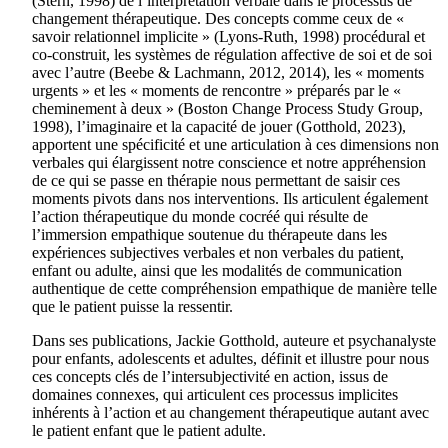
(Stern, 1998) de l’interprétation verbale dans le processus de
changement thérapeutique. Des concepts comme ceux de «
savoir relationnel implicite » (Lyons-Ruth, 1998) procédural et
co-construit, les systèmes de régulation affective de soi et de soi
avec l’autre (Beebe & Lachmann, 2012, 2014), les « moments
urgents » et les « moments de rencontre » préparés par le «
cheminement à deux » (Boston Change Process Study Group,
1998), l’imaginaire et la capacité de jouer (Gotthold, 2023),
apportent une spécificité et une articulation à ces dimensions non
verbales qui élargissent notre conscience et notre appréhension
de ce qui se passe en thérapie nous permettant de saisir ces
moments pivots dans nos interventions. Ils articulent également
l’action thérapeutique du monde cocréé qui résulte de
l’immersion empathique soutenue du thérapeute dans les
expériences subjectives verbales et non verbales du patient,
enfant ou adulte, ainsi que les modalités de communication
authentique de cette compréhension empathique de manière telle
que le patient puisse la ressentir.
Dans ses publications, Jackie Gotthold, auteure et psychanalyste
pour enfants, adolescents et adultes, définit et illustre pour nous
ces concepts clés de l’intersubjectivité en action, issus de
domaines connexes, qui articulent ces processus implicites
inhérents à l’action et au changement thérapeutique autant avec
le patient enfant que le patient adulte.