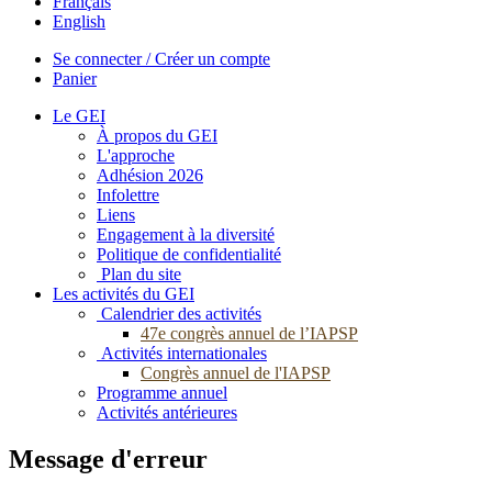
Français
English
Se connecter / Créer un compte
Panier
Le GEI
À propos du GEI
L'approche
Adhésion 2026
Infolettre
Liens
Engagement à la diversité
Politique de confidentialité
Plan du site
Les activités du GEI
Calendrier des activités
47e congrès annuel de l’IAPSP
Activités internationales
Congrès annuel de l'IAPSP
Programme annuel
Activités antérieures
Message d'erreur