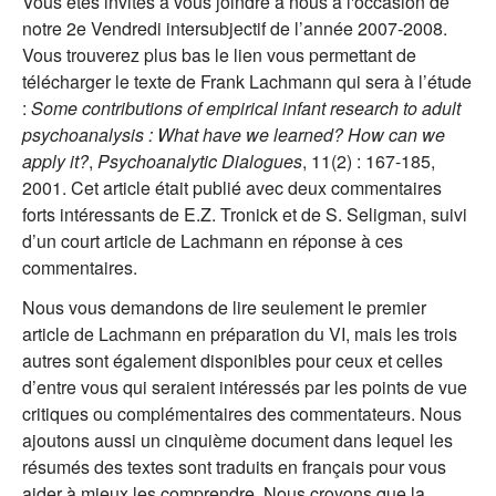
Vous êtes invités à vous joindre à nous à l'occasion de
notre 2e Vendredi intersubjectif de l’année 2007-2008.
Vous trouverez plus bas le lien vous permettant de
télécharger le texte de Frank Lachmann qui sera à l’étude
:
Some contributions of empirical infant research to adult
psychoanalysis : What have we learned? How can we
apply it?
,
Psychoanalytic Dialogues
, 11(2) : 167-185,
2001. Cet article était publié avec deux commentaires
forts intéressants de E.Z. Tronick et de S. Seligman, suivi
d’un court article de Lachmann en réponse à ces
commentaires.
Nous vous demandons de lire seulement le premier
article de Lachmann en préparation du VI, mais les trois
autres sont également disponibles pour ceux et celles
d’entre vous qui seraient intéressés par les points de vue
critiques ou complémentaires des commentateurs. Nous
ajoutons aussi un cinquième document dans lequel les
résumés des textes sont traduits en français pour vous
aider à mieux les comprendre. Nous croyons que la