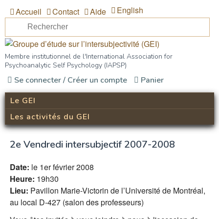
Aller au contenu principal
English
Accueil
Contact
Aide
Re
Formulaire de recherche
Groupe d’étude sur
Membre institutionnel de l'International Association for
Psychoanalytic Self Psychology (IAPSP)
l’intersubjectivité (GEI)
Se connecter / Créer un compte
Panier
Le GEI
Les activités du GEI
2e Vendredi intersubjectif 2007-2008
Date:
le 1er février 2008
Heure:
19h30
Lieu:
Pavillon Marie-Victorin de l’Université de Montréal,
au local D-427 (salon des professeurs)