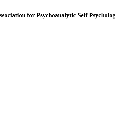
ssociation for Psychoanalytic Self Psychol
ctivité (GEI)