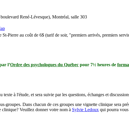
 boulevard René-Lévesque), Montréal, salle 303
St-Pierre au coût de 6$ (tarif de soir, "premiers arrivés, premiers servi
par l’
Ordre des psychologues du Québec
pour 7½ heures de
forma
texte à l'étude, et sera suivie par les questions, échanges et discussion
ous-groupes. Dans chacun de ces groupes une vignette clinique sera prés
tte clinique? Veuillez donner votre nom à
Sylvie Ledoux
qui pourra vous 