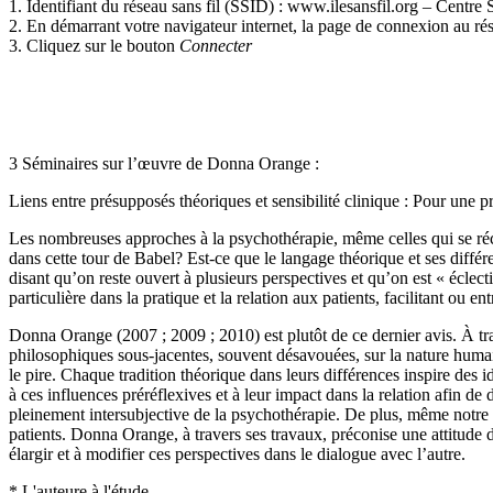
1. Identifiant du réseau sans fil (SSID) : www.ilesansfil.org – Centre 
2. En démarrant votre navigateur internet, la page de connexion au r
3. Cliquez sur le bouton
Connecter
3 Séminaires sur l’œuvre de Donna Orange :
Liens entre présupposés théoriques et sensibilité clinique : Pour une p
Les nombreuses approches à la psychothérapie, même celles qui se ré
dans cette tour de Babel? Est-ce que le langage théorique et ses différ
disant qu’on reste ouvert à plusieurs perspectives et qu’on est « éclec
particulière dans la pratique et la relation aux patients, facilitant ou e
Donna Orange (2007 ; 2009 ; 2010) est plutôt de ce dernier avis. À tra
philosophiques sous-jacentes, souvent désavouées, sur la nature humaine
le pire. Chaque tradition théorique dans leurs différences inspire des i
à ces influences préréflexives et à leur impact dans la relation afin d
pleinement intersubjective de la psychothérapie. De plus, même notre 
patients. Donna Orange, à travers ses travaux, préconise une attitude de
élargir et à modifier ces perspectives dans le dialogue avec l’autre.
* L'auteure à l'étude