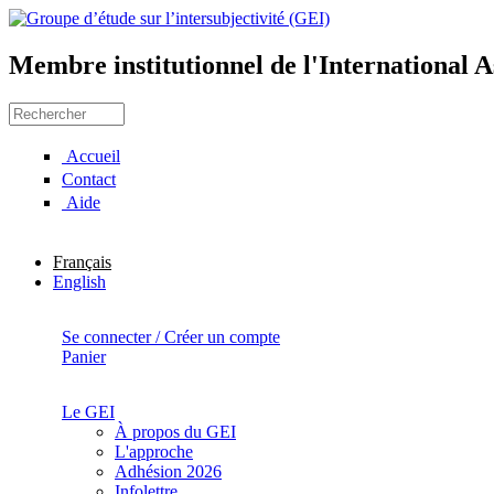
Aller au contenu principal
Membre institutionnel de l'International A
Groupe d’étude sur l’intersubje
Rechercher
Formulaire de recherche
Accueil
Contact
Aide
Français
English
Se connecter / Créer un compte
Panier
Le GEI
À propos du GEI
L'approche
Adhésion 2026
Infolettre