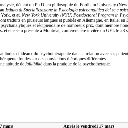
analyste, détient un Ph.D. en philosophie du Fordham University (New Y
 au
Istituto di Specializzazione in Psicologia psicoanalitica del se e psi
York, et au
New York University (NYU) Postdoctoral Program in Psy
 sont traduits en plusieurs langues et publiés en Allemagne, en Italie, e
es psychanalytiques et récipiendaire de nombreux prix, dont membre hon
fs, et elle sera présente à Montréal, conférencière invitée du GEI, le 23
 attitudes et idéaux du psychothérapeute dans la relation avec ses patient
thérapeute fondés sur des convictions théoriques différentes.
une attitude de
faillibilité
dans la pratique de la psychothérapie.
17 mars
Après le vendredi 17 mars