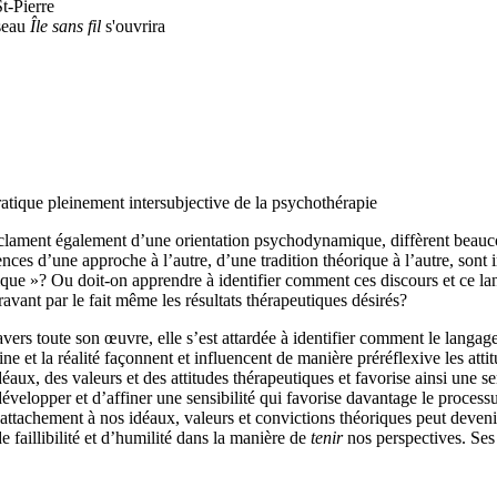
St-Pierre
éseau
Île sans fil
s'ouvrira
ratique pleinement intersubjective de la psychothérapie
clament également d’une orientation psychodynamique, diffèrent beauco
ences d’une approche à l’autre, d’une tradition théorique à l’autre, sont 
tique »? Ou doit-on apprendre à identifier comment ces discours et ce lan
ntravant par le fait même les résultats thérapeutiques désirés?
vers toute son œuvre, elle s’est attardée à identifier comment le langage
 et la réalité façonnent et influencent de manière préréflexive les attitu
déaux, des valeurs et des attitudes thérapeutiques et favorise ainsi une s
e développer et d’affiner une sensibilité qui favorise davantage le proce
attachement à nos idéaux, valeurs et convictions théoriques peut deveni
 faillibilité et d’humilité dans la manière de
tenir
nos perspectives. Ses