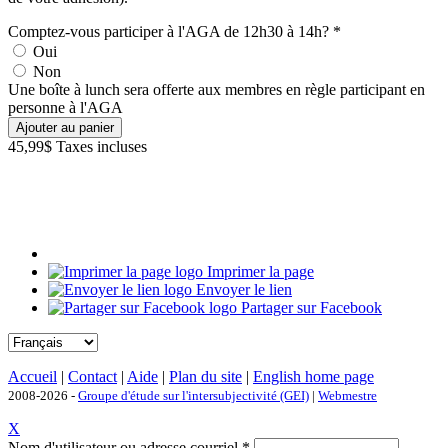
Comptez-vous participer à l'AGA de 12h30 à 14h?
*
Oui
Non
Une boîte à lunch sera offerte aux membres en règle participant en
personne à l'AGA
45,99$
Taxes incluses
Imprimer la page
Envoyer le lien
Partager sur Facebook
Accueil
|
Contact
|
Aide
|
Plan du site
|
English home page
2008-2026 -
Groupe d'étude sur l'intersubjectivité (GEI)
|
Webmestre
X
Nom d'utilisateur ou adresse courriel
*