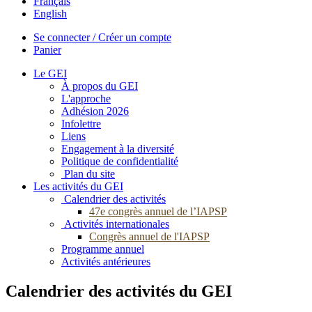
Français
English
Se connecter / Créer un compte
Panier
Le GEI
À propos du GEI
L'approche
Adhésion 2026
Infolettre
Liens
Engagement à la diversité
Politique de confidentialité
Plan du site
Les activités du GEI
Calendrier des activités
47e congrès annuel de l’IAPSP
Activités internationales
Congrès annuel de l'IAPSP
Programme annuel
Activités antérieures
Calendrier des activités du GEI