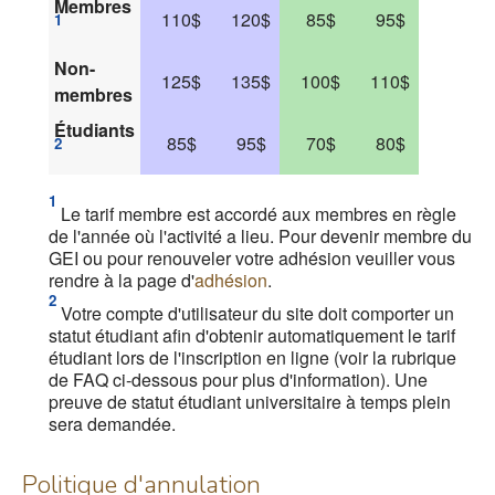
Membres
110$
120$
85$
95$
1
Non-
125$
135$
100$
110$
membres
Étudiants
85$
95$
70$
80$
2
1
Le tarif membre est accordé aux membres en règle
de l'année où l'activité a lieu. Pour devenir membre du
GEI ou pour renouveler votre adhésion veuiller vous
rendre à la page d'
adhésion
.
2
Votre compte d'utilisateur du site doit comporter un
statut étudiant afin d'obtenir automatiquement le tarif
étudiant lors de l'inscription en ligne (voir la rubrique
de FAQ ci-dessous pour plus d'information). Une
preuve de statut étudiant universitaire à temps plein
sera demandée.
Politique d'annulation