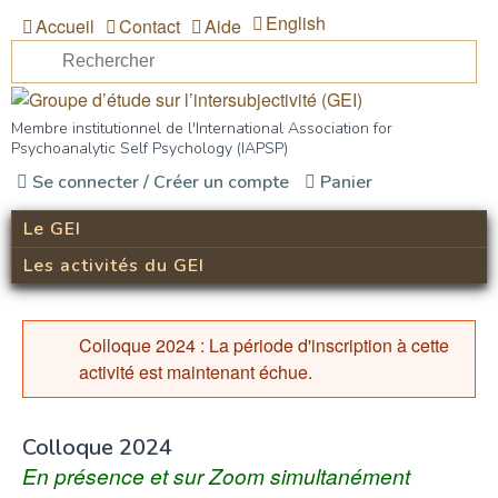
Aller au contenu principal
English
Accueil
Contact
Aide
Re
Formulaire de recherche
Groupe d’étude sur
Membre institutionnel de l'International Association for
Psychoanalytic Self Psychology (IAPSP)
l’intersubjectivité (GEI)
Se connecter / Créer un compte
Panier
Le GEI
Les activités du GEI
Colloque 2024 : La période d'inscription à cette
Message d'erreur
activité est maintenant échue.
Colloque 2024
En présence et sur Zoom simultanément