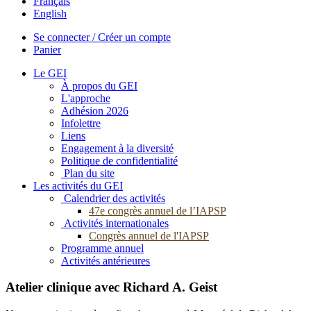
Français
English
Se connecter / Créer un compte
Panier
Le GEI
À propos du GEI
L'approche
Adhésion 2026
Infolettre
Liens
Engagement à la diversité
Politique de confidentialité
Plan du site
Les activités du GEI
Calendrier des activités
47e congrès annuel de l’IAPSP
Activités internationales
Congrès annuel de l'IAPSP
Programme annuel
Activités antérieures
Atelier clinique avec Richard A. Geist