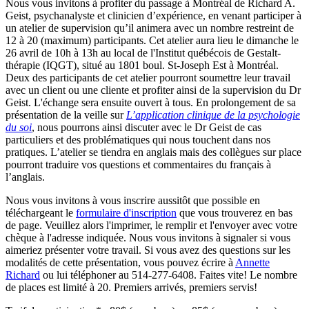
Nous vous invitons à profiter du passage à Montréal de Richard A.
Geist, psychanalyste et clinicien d’expérience, en venant participer à
un atelier de supervision qu’il animera avec un nombre restreint de
12 à 20 (maximum) participants. Cet atelier aura lieu le dimanche le
26 avril de 10h à 13h au local de l'Institut québécois de Gestalt-
thérapie (IQGT), situé au 1801 boul. St-Joseph Est à Montréal.
Deux des participants de cet atelier pourront soumettre leur travail
avec un client ou une cliente et profiter ainsi de la supervision du Dr
Geist. L'échange sera ensuite ouvert à tous. En prolongement de sa
présentation de la veille sur
L’application clinique de la psychologie
du soi
, nous pourrons ainsi discuter avec le Dr Geist de cas
particuliers et des problématiques qui nous touchent dans nos
pratiques. L’atelier se tiendra en anglais mais des collègues sur place
pourront traduire vos questions et commentaires du français à
l’anglais.
Nous vous invitons à vous inscrire aussitôt que possible en
téléchargeant le
formulaire d'inscription
que vous trouverez en bas
de page. Veuillez alors l'imprimer, le remplir et l'envoyer avec votre
chèque à l'adresse indiquée. Nous vous invitons à signaler si vous
aimeriez présenter votre travail. Si vous avez des questions sur les
modalités de cette présentation, vous pouvez écrire à
Annette
Richard
ou lui téléphoner au 514-277-6408. Faites vite! Le nombre
de places est limité à 20. Premiers arrivés, premiers servis!