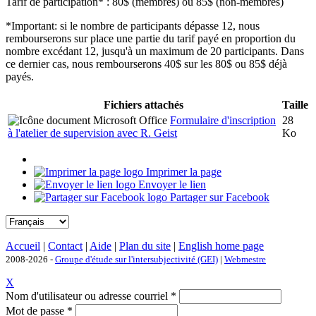
Tarif de participation* : 80$ (membres) ou 85$ (non-membres)
*Important: si le nombre de participants dépasse 12, nous
rembourserons sur place une partie du tarif payé en proportion du
nombre excédant 12, jusqu'à un maximum de 20 participants. Dans
ce dernier cas, nous rembourserons 40$ sur les 80$ ou 85$ déjà
payés.
Fichiers attachés
Taille
Formulaire d'inscription
28
à l'atelier de supervision avec R. Geist
Ko
Imprimer la page
Envoyer le lien
Partager sur Facebook
Accueil
|
Contact
|
Aide
|
Plan du site
|
English home page
2008-2026 -
Groupe d'étude sur l'intersubjectivité (GEI)
|
Webmestre
X
Nom d'utilisateur ou adresse courriel
*
Mot de passe
*