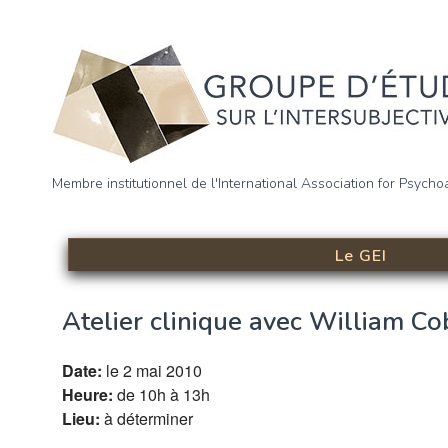
Aller au contenu principal
Groupe d’étude sur l’intersu
Membre institutionnel de l'International Association for Psycho
(GEI)
Le GEI
Atelier clinique avec William C
Date:
le 2 mai 2010
Heure:
de 10h à 13h
Lieu:
à déterminer