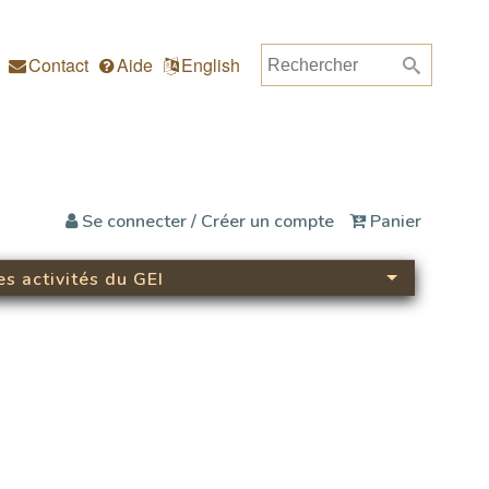
Rechercher
Formulaire de rec
Contact
Aide
English
Se connecter / Créer un compte
Panier
es activités du GEI