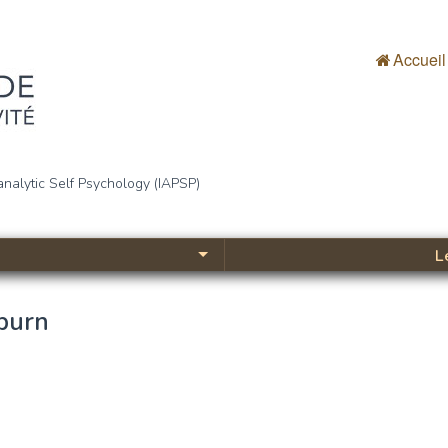
Accueil
bjectivité
analytic Self Psychology (IAPSP)
L
oburn