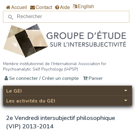
Aller au contenu principal
English
Accueil
Contact
Aide
Re
Formulaire de recherche
Groupe d’étude sur
Membre institutionnel de l'International Association for
Psychoanalytic Self Psychology (IAPSP)
l’intersubjectivité (GEI)
Se connecter / Créer un compte
Panier
Le GEI
Les activités du GEI
2e Vendredi intersubjectif philosophique
(VIP) 2013-2014