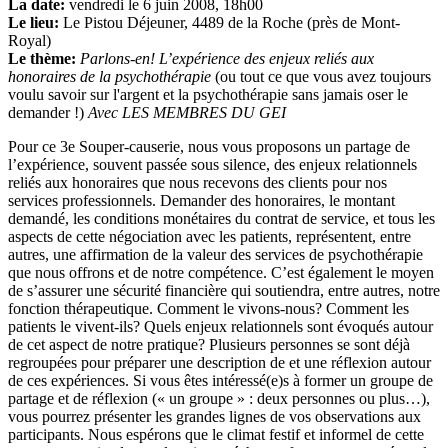
La date:
vendredi le 6 juin 2008, 18h00
Le lieu:
Le Pistou Déjeuner, 4489 de la Roche (près de Mont-
Royal)
Le thème:
Parlons-en! L’expérience des enjeux reliés aux
honoraires de la psychothérapie
(ou tout ce que vous avez toujours
voulu savoir sur l'argent et la psychothérapie sans jamais oser le
demander !)
Avec LES MEMBRES DU GEI
Pour ce 3e Souper-causerie, nous vous proposons un partage de
l’expérience, souvent passée sous silence, des enjeux relationnels
reliés aux honoraires que nous recevons des clients pour nos
services professionnels. Demander des honoraires, le montant
demandé, les conditions monétaires du contrat de service, et tous les
aspects de cette négociation avec les patients, représentent, entre
autres, une affirmation de la valeur des services de psychothérapie
que nous offrons et de notre compétence. C’est également le moyen
de s’assurer une sécurité financière qui soutiendra, entre autres, notre
fonction thérapeutique. Comment le vivons-nous? Comment les
patients le vivent-ils? Quels enjeux relationnels sont évoqués autour
de cet aspect de notre pratique? Plusieurs personnes se sont déjà
regroupées pour préparer une description de et une réflexion autour
de ces expériences. Si vous êtes intéressé(e)s à former un groupe de
partage et de réflexion (« un groupe » : deux personnes ou plus…),
vous pourrez présenter les grandes lignes de vos observations aux
participants. Nous espérons que le climat festif et informel de cette