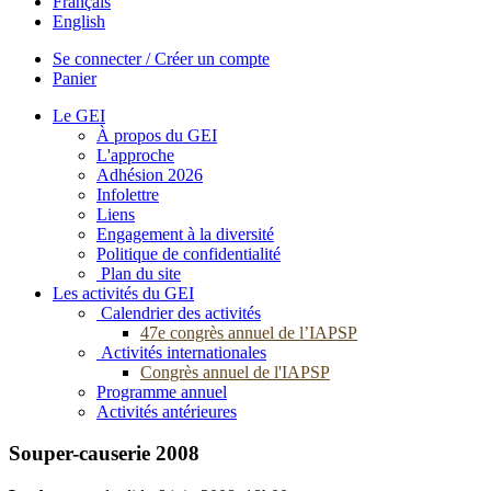
Français
English
Se connecter / Créer un compte
Panier
Le GEI
À propos du GEI
L'approche
Adhésion 2026
Infolettre
Liens
Engagement à la diversité
Politique de confidentialité
Plan du site
Les activités du GEI
Calendrier des activités
47e congrès annuel de l’IAPSP
Activités internationales
Congrès annuel de l'IAPSP
Programme annuel
Activités antérieures
Souper-causerie 2008