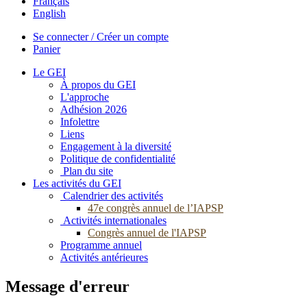
Français
English
Se connecter / Créer un compte
Panier
Le GEI
À propos du GEI
L'approche
Adhésion 2026
Infolettre
Liens
Engagement à la diversité
Politique de confidentialité
Plan du site
Les activités du GEI
Calendrier des activités
47e congrès annuel de l’IAPSP
Activités internationales
Congrès annuel de l'IAPSP
Programme annuel
Activités antérieures
Message d'erreur