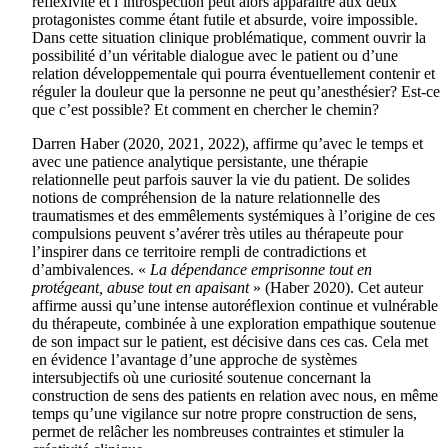
réflexivité et l’introspection peut alors apparaître aux deux
protagonistes comme étant futile et absurde, voire impossible.
Dans cette situation clinique problématique, comment ouvrir la
possibilité d’un véritable dialogue avec le patient ou d’une
relation développementale qui pourra éventuellement contenir et
réguler la douleur que la personne ne peut qu’anesthésier? Est-ce
que c’est possible? Et comment en chercher le chemin?
Darren Haber (2020, 2021, 2022), affirme qu’avec le temps et
avec une patience analytique persistante, une thérapie
relationnelle peut parfois sauver la vie du patient. De solides
notions de compréhension de la nature relationnelle des
traumatismes et des emmêlements systémiques à l’origine de ces
compulsions peuvent s’avérer très utiles au thérapeute pour
l’inspirer dans ce territoire rempli de contradictions et
d’ambivalences. «
La dépendance emprisonne tout en
protégeant, abuse tout en apaisant
» (Haber 2020). Cet auteur
affirme aussi qu’une intense autoréflexion continue et vulnérable
du thérapeute, combinée à une exploration empathique soutenue
de son impact sur le patient, est décisive dans ces cas. Cela met
en évidence l’avantage d’une approche de systèmes
intersubjectifs où une curiosité soutenue concernant la
construction de sens des patients en relation avec nous, en même
temps qu’une vigilance sur notre propre construction de sens,
permet de relâcher les nombreuses contraintes et stimuler la