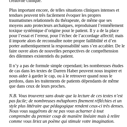
créativité clinique.
Plus important encore, de telles situations cliniques intenses et
tendues peuvent très facilement évoquer les propres
traumatismes relationnels du thérapeute, de même que ses
moyens auto protecteurs archaïques, reproduisant l’emmêlement
toxique systémique d’origine pour le patient. Il y a de la place
pour l’essai et l’erreur, pour l’échec de l’accordage affectif; mais
il importe alors de reconnaître notre propre faillibilité et d’en
porter authentiquement la responsabilité sans s’en accabler. De le
faire ouvre alors de nouvelles perspectives de compréhension
des dilemmes existentiels du patient.
Il n’y a pas de formule simple cependant; les nombreuses études
de cas dans les textes de Darren Haber peuvent nous inspirer et
nous aider à garder le cap, ou à le retrouver quand nous le
perdons, dans les traitements de patients dépendants de même
que dans ceux de leurs proches.
N.B. Vous trouverez sans doute que la lecture de ces textes n’est
pas facile; de nombreuses métaphores finement réfléchies et un
style plus littéraire que pédagogique rendent ceux-ci très denses.
Nous vous suggérons de ne pas vous acharner à tout
comprendre du premier coup de manière linéaire mais à relire
comme vous liriez un poème qui stimule votre imagination.